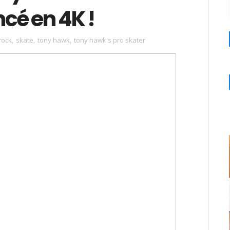
ncé en 4K !
rock
,
skate
,
tony hawk
,
tony hawk's pro skater