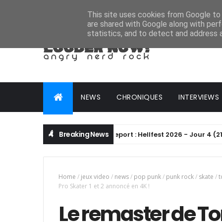
HOME
ABOUT
CONTACT
ADVERTISE
This site uses cookies from Google to d
are shared with Google along with perf
statistics, and to detect and address 
NEWS
CHRONIQUES
INTERVIEWS
Breaking News
Live Report : Hellfest 2026 - Jour 4 (21/06/
ALTERNATIVE METAL
Home
/
jeux video
/
news
/
pop punk
/
punk rock
/
skate
/
t
Pro Skater 1 et 2 annoncé en 4K !
Le remaster de T