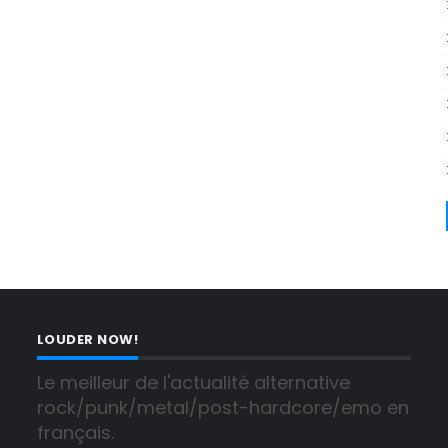
LOUDER NOW!
Le meilleur de l'actualité alternative 
rock/punk/metal/post-hardcore/emo en 
français.