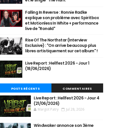
et le single "The Hunt"
Falling In Reverse : Ronnie Radke
explique son problème avec Spiritbox
et Motionless In White + performance
live de "Ronald"
Rise Of The Northstar (Interview
Exclusive) : "On arrive beaucoup plus
libres artistiquement sur cet album" !
Live Report : Hellfest 2026 - Jour 1
(18/06/2026)
POSTS RÉCENTS
COMMENTAIRES
Live Report : Hellfest 2026 - Jour 4
(21/06/2026)
Margot Patry
Jul 28, 2026
Windwaker annonce son 3ème