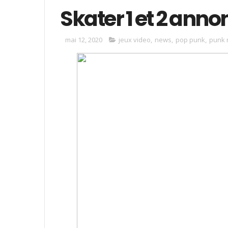
Skater 1 et 2 anno
mai 12, 2020
jeux video
,
news
,
pop punk
,
punk 