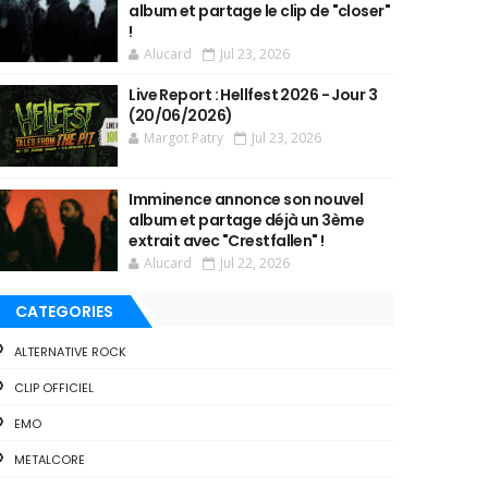
album et partage le clip de "closer"
!
Alucard
Jul 23, 2026
Live Report : Hellfest 2026 - Jour 3
(20/06/2026)
Margot Patry
Jul 23, 2026
Imminence annonce son nouvel
album et partage déjà un 3ème
extrait avec "Crestfallen" !
Alucard
Jul 22, 2026
CATEGORIES
ALTERNATIVE ROCK
CLIP OFFICIEL
EMO
METALCORE