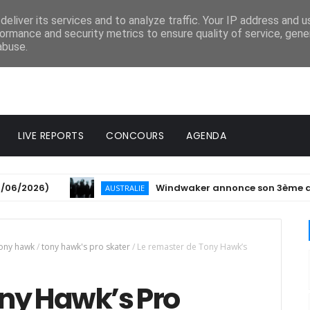
eliver its services and to analyze traffic. Your IP address and 
ormance and security metrics to ensure quality of service, gen
abuse.
LIVE REPORTS
CONCOURS
AGENDA
2026)
Windwaker annonce son 3ème album et p
AUSTRALIE
ony hawk
/
tony hawk's pro skater
/
Le remaster de Tony Hawk’s
ony Hawk’s Pro