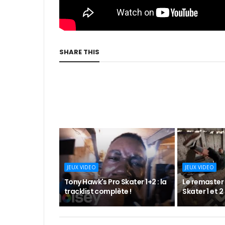
SHARE THIS
JEUX VIDEO
JEUX VIDEO
Tony Hawk's Pro Skater 1+2 : la
Le remaster
tracklist complète !
Skater 1 et 