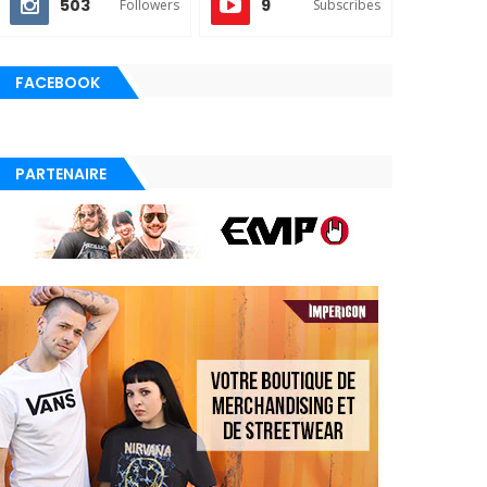
503
9
Followers
Subscribes
FACEBOOK
PARTENAIRE