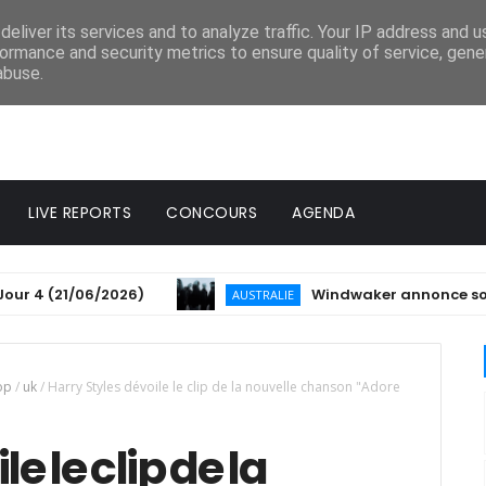
eliver its services and to analyze traffic. Your IP address and 
ormance and security metrics to ensure quality of service, gen
abuse.
LIVE REPORTS
CONCOURS
AGENDA
(21/06/2026)
Windwaker annonce son 3ème alb
AUSTRALIE
op
/
uk
/
Harry Styles dévoile le clip de la nouvelle chanson "Adore
e le clip de la