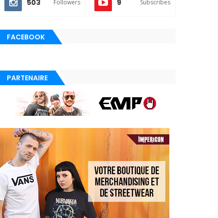
503
9
Followers
Subscribes
FACEBOOK
PARTENAIRE