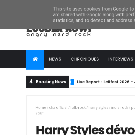
HOME
ABOUT
CONTACT
ADVERTISE
This site uses cookies from Google to d
are shared with Google along with perf
statistics, and to detect and address 
NEWS
CHRONIQUES
INTERVIEWS
Breaking News
Live Report : Hellfest 2026 - Jour 4 
ALTERNATIVE METAL
Home
/
clip officiel
/
folk-rock
/
harry styles
/
indie rock
/
p
You"
Harry Styles dévoil