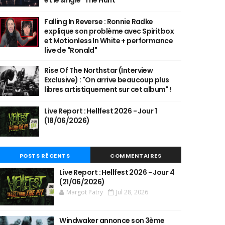
et le single "The Hunt"
Falling In Reverse : Ronnie Radke
explique son problème avec Spiritbox
et Motionless In White + performance
live de "Ronald"
Rise Of The Northstar (Interview
Exclusive) : "On arrive beaucoup plus
libres artistiquement sur cet album" !
Live Report : Hellfest 2026 - Jour 1
(18/06/2026)
POSTS RÉCENTS
COMMENTAIRES
Live Report : Hellfest 2026 - Jour 4
(21/06/2026)
Margot Patry
Jul 28, 2026
Windwaker annonce son 3ème