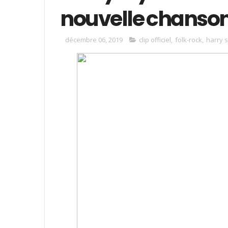
nouvelle chanson
décembre 06, 2019
clip officiel
,
folk-rock
,
harry s