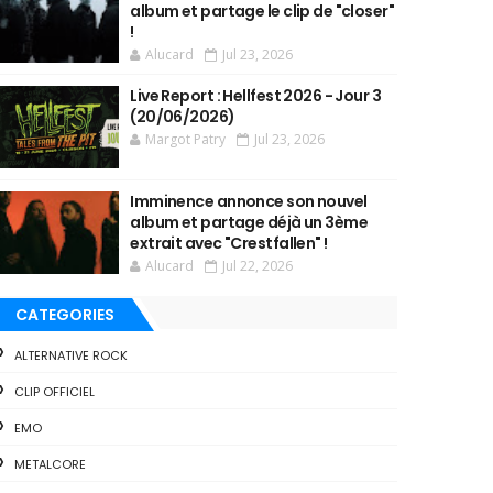
album et partage le clip de "closer"
!
Alucard
Jul 23, 2026
Live Report : Hellfest 2026 - Jour 3
(20/06/2026)
Margot Patry
Jul 23, 2026
Imminence annonce son nouvel
album et partage déjà un 3ème
extrait avec "Crestfallen" !
Alucard
Jul 22, 2026
CATEGORIES
ALTERNATIVE ROCK
CLIP OFFICIEL
EMO
METALCORE