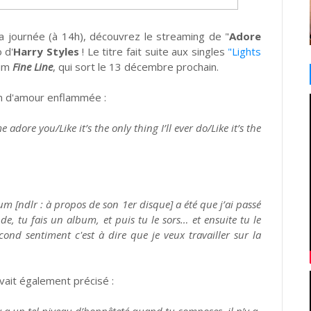
s la journée (à 14h), découvrez le streaming de "
Adore
 d'
Harry Styles
! Le titre fait suite aux singles
"Lights
bum
Fine Line
, qui sort le 13 décembre prochain.
n d'amour enflammée :
 adore you/Like it’s the only thing I’ll ever do/Like it’s the
[ndlr : à propos de son 1er disque] a été que j’ai passé
, tu fais un album, et puis tu le sors… et ensuite tu le
ond sentiment c'est à dire que je veux travailler sur la
vait également précisé :