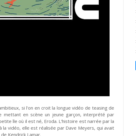
 ambitieux, si l'on en croit la longue vidéo de teasing de
ue mettant en scène un jeune garçon, interprété par
etite île où il est né, Eroda. L'histoire est narrée par la
 la vidéo, elle est réalisée par Dave Meyers, qui avait
 de Kendrick Lamar.