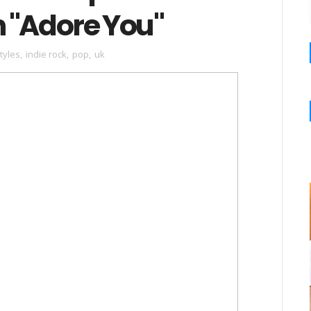
 "Adore You"
tyles
,
indie rock
,
pop
,
uk