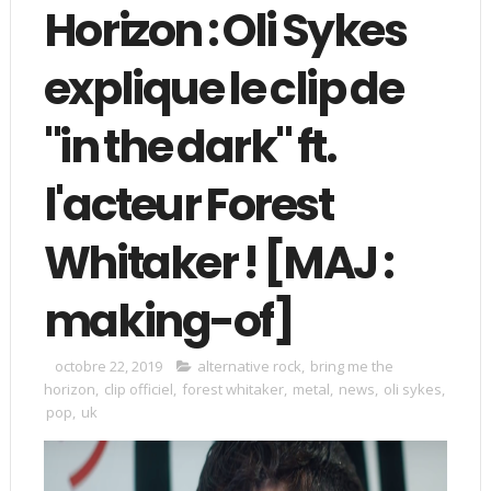
Horizon : Oli Sykes
explique le clip de
"in the dark" ft.
l'acteur Forest
Whitaker ! [MAJ :
making-of]
octobre 22, 2019
alternative rock
,
bring me the
horizon
,
clip officiel
,
forest whitaker
,
metal
,
news
,
oli sykes
,
pop
,
uk