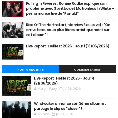
Falling In Reverse : Ronnie Radke explique son
problème avec Spiritbox et Motionless In White +
performance live de "Ronald"
Rise Of The Northstar (Interview Exclusive) : "On
arrive beaucoup plus libres artistiquement sur
cet album" !
Live Report : Hellfest 2026 - Jour 1 (18/06/2026)
POSTS RÉCENTS
COMMENTAIRES
Live Report : Hellfest 2026 - Jour 4
(21/06/2026)
Margot Patry
Jul 28, 2026
Windwaker annonce son 3ème album et
partage le clip de "closer" !
Alucard
Jul 23, 2026