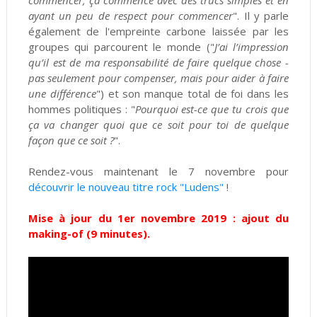
commencer, ça commence avec des trucs simples et en
ayant un peu de respect pour commencer
". Il y parle
également de l'empreinte carbone laissée par les
groupes qui parcourent le monde ("
J’ai l’impression
qu’il est de ma responsabilité de faire quelque chose -
pas seulement pour compenser, mais pour aider à faire
une différence
") et son manque total de foi dans les
hommes politiques : "
Pourquoi est-ce que tu crois que
ça va changer quoi que ce soit pour toi de quelque
façon que ce soit ?
".
Rendez-vous maintenant le 7 novembre pour
découvrir le nouveau titre rock "Ludens"
!
Mise à jour du 1er novembre 2019 : ajout du
making-of (9 minutes).