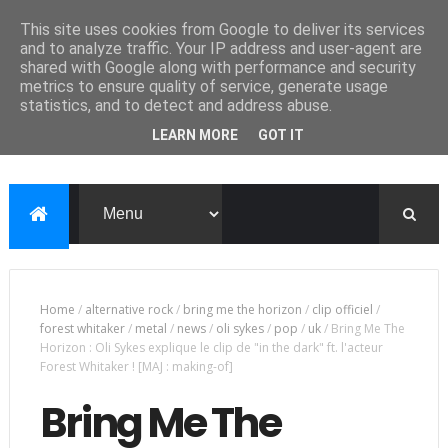
This site uses cookies from Google to deliver its services
and to analyze traffic. Your IP address and user-agent are
shared with Google along with performance and security
metrics to ensure quality of service, generate usage
statistics, and to detect and address abuse.
LEARN MORE
GOT IT
Home
/
alternative rock
/
bring me the horizon
/
clip officiel
/
forest whitaker
/
metal
/
news
/
oli sykes
/
pop
/
uk
/
Bring Me The
Horizon : Oli Sykes explique le clip de "in the dark" ft. l'acteur
Forest Whitaker ! [MAJ : making-of]
Bring Me The