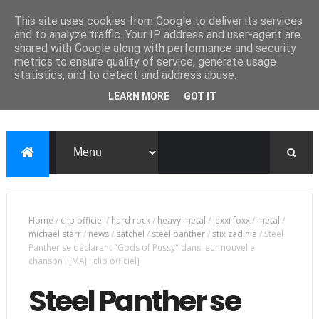
This site uses cookies from Google to deliver its services
and to analyze traffic. Your IP address and user-agent are
shared with Google along with performance and security
metrics to ensure quality of service, generate usage
statistics, and to detect and address abuse.
LEARN MORE
GOT IT
Home
/
clip officiel
/
hard rock
/
heavy metal
/
lexxi foxx
/
metal
/
michael starr
/
news
/
satchel
/
steel panther
/
stix zadinia
/
Steel
Panther se déclarent "Gods of Pussy" dans leur nouvelle
chanson ! [MAJ : clip officiel]
Steel Panther se