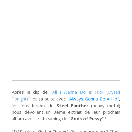
Après le clip de "
All I Wanna Do Is Fuck (Myself
t sa suite avec "
Always Gonna Be A Ho
",
Tonight)
", e
les fous furieux de
Steel Panther
(heavy metal)
nous dévoilent un 3ème extrait de leur prochain
album avec le streaming de "
Gods of Pussy
" !
"
KISS a écrit 'God of Thuner', Def Leppard a écrit 'Gods