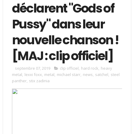
déclarent "Gods of
Pussy" dans leur
nouvelle chanson !
[MAJ : clip officiel]
septembre 07, 2019
clip officiel
,
hard rock
,
heavy
metal
,
lexxi foxx
,
metal
,
michael starr
,
news
,
satchel
,
steel
panther
,
stix zadinia