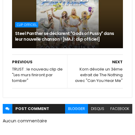
CLIP OFFICIEL
Steel Panther se déclarent "Gods of Pussy" dans
leur nouvelle chanson ! [MAJ : clip officiel]
PREVIOUS
NEXT
TRUST : le nouveau clip de
Korn dévoile un 3ème
"Les murs finiront par
extrait de The Nothing
tomber"
avec "Can You Hear Me"
POST
COMMENT
BLOGGER
DISQUS
FACEBOOK
Aucun commentaire