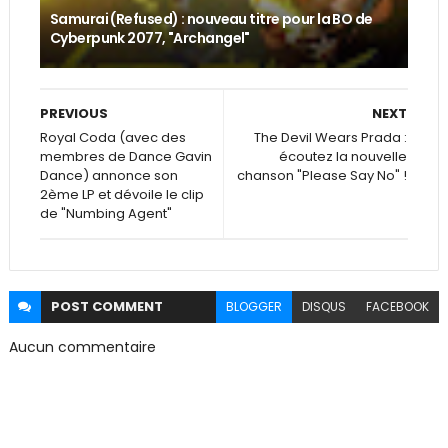
Samurai (Refused) : nouveau titre pour la BO de
Cyberpunk 2077, "Archangel"
PREVIOUS
NEXT
Royal Coda (avec des
The Devil Wears Prada :
membres de Dance Gavin
écoutez la nouvelle
Dance) annonce son
chanson "Please Say No" !
2ème LP et dévoile le clip
de "Numbing Agent"
POST
COMMENT
BLOGGER
DISQUS
FACEBOOK
Aucun commentaire