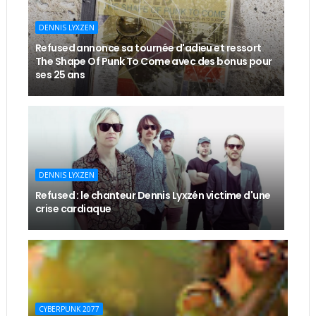
DENNIS LYXZEN
Refused annonce sa tournée d'adieu et ressort
The Shape Of Punk To Come avec des bonus pour
ses 25 ans
DENNIS LYXZEN
Refused : le chanteur Dennis Lyxzén victime d'une
crise cardiaque
CYBERPUNK 2077