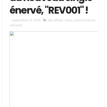
énervé, "REV001" !
septembre 13, 2019
clip officiel
,
news
,
post-hardcore
,
refused