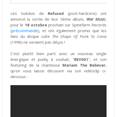
Les Suédois de
Refused
(post-hardcore) ont
annoncé la sortie de leur 5ème album,
War Music
,
pour le
18 octobre
prochain sur Spinefarm Records
(
précommande
), et ont également promis que les
fans du disque culte
The Shape Of Punk To Come
(1998) ne seraient pas déçus !
C'est plutôt bien parti avec un nouveau single
énergique et punky à souhait, "
REV001
", et son
featuring de la chanteuse
Mariam The Believer
,
qu'on vous laisse découvrir via son vidéoclip ci-
dessous :