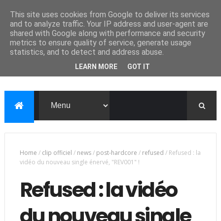
This site uses cookies from Google to deliver its services
and to analyze traffic. Your IP address and user-agent are
shared with Google along with performance and security
metrics to ensure quality of service, generate usage
statistics, and to detect and address abuse.
LEARN MORE
GOT IT
Home
/
clip officiel
/
news
/
post-hardcore
/
refused
/
Refused : la
vidéo du nouveau single énervé, "REV001" !
Refused : la vidéo
du nouveau single