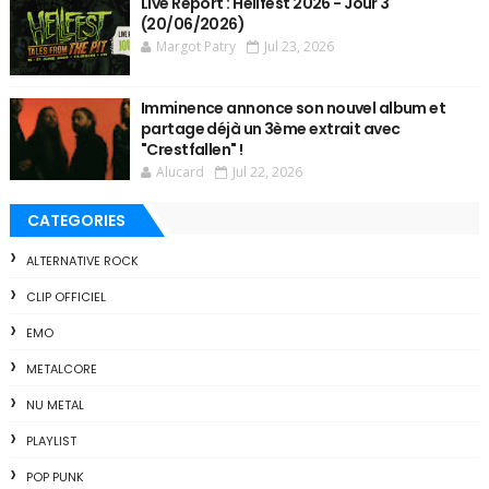
Live Report : Hellfest 2026 - Jour 3
(20/06/2026)
Margot Patry
Jul 23, 2026
Imminence annonce son nouvel album et
partage déjà un 3ème extrait avec
"Crestfallen" !
Alucard
Jul 22, 2026
CATEGORIES
ALTERNATIVE ROCK
CLIP OFFICIEL
EMO
METALCORE
NU METAL
PLAYLIST
POP PUNK