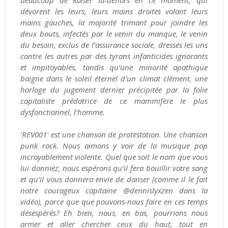
beaucoup de Kaiser là-dehors en ce moment, qui
dévorent les leurs, leurs mains droites volant leurs
mains gauches, la majorité trimant pour joindre les
deux bouts, infectés par le venin du manque, le venin
du besoin, exclus de l’assurance sociale, dressés les uns
contre les autres par des tyrans infanticides ignorants
et impitoyables, tandis qu’une minorité apathique
baigne dans le soleil éternel d’un climat clément, une
horloge du jugement dernier précipitée par la folie
capitaliste prédatrice de ce mammifère le plus
dysfonctionnel, l’homme.
'REV001' est une chanson de protestation. Une chanson
punk rock. Nous aimons y voir de la musique pop
incroyablement violente. Quel que soit le nom que vous
lui donniez, nous espérons qu’il fera bouillir votre sang
et qu’il vous donnera envie de danser (comme il le fait
notre courageux capitaine @dennislyxzen dans la
vidéo), parce que que pouvons-nous faire en ces temps
désespérés? Eh bien, nous, en bas, pourrions nous
armer et aller chercher ceux du haut, tout en