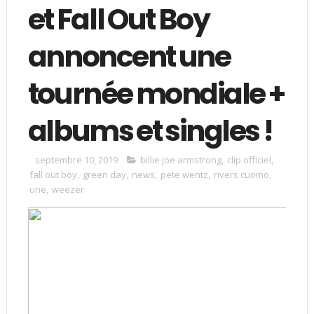
et Fall Out Boy
annoncent une
tournée mondiale +
albums et singles !
septembre 10, 2019
billie joe armstrong
,
clip officiel
,
fall out boy
,
green day
,
news
,
pete wentz
,
rivers cuomo
,
une
,
weezer