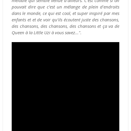
mélodie qui semble venue d'ailleurs. C’est comme si on
pouvait dire que c’est un mélange de plein d'endroits
dans le monde, ce qui est cool, et super inspiré par mes
enfants et et de voir qu’ils écoutent juste des chansons,
des chansons, des chansons, des chansons et ça va de
Queen à la Little Uzi à vous savez...".