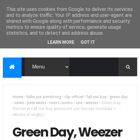
This site uses cookies from Google to deliver its services
and to analyze traffic. Your IP address and user-agent are
shared with Google along with performance and security
metrics to ensure quality of service, generate usage
statistics, and to detect and address abuse.
LEARN MORE
GOT IT
Home
/
billie joe armstrong
/
clip officiel
/
fall out boy
/
green day
/
news
/
pete wentz
/
rivers cuomo
/
une
/
weezer
/
Green Day,
Weezer et Fall Out Boy annoncent une tournée mondiale +
albums et singles !
Green Day, Weezer