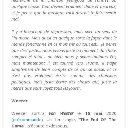
recherche de la chanson feel-good de l’année ou
quelque chose. Tout devient vraiment dilué et peureux,
et je pense que la musique rock devrait te faire sentir
mal.
Il y a beaucoup de dépression, mais avec un sens de
l’humour. Mais aussi en quelque sorte la façon dont le
monde fonctionne en ce moment où tout est... je pense
que c’est juste... nous vivons juste au moment du chaos
complet et total - ou bien nous y avons toujours été,
mais maintenant il est tourné vers Trump. Il s’agit
simplement de tenir compte de ce qui se passe. Et ce
n’est pas vraiment écrire comme des chansons
politiques, mais juste écrire des choses qui, juste la
merde que vous voyez tous les jours".
Weezer
Weezer sortira
Van Weezer
le
15 mai
2020
(
précommande
). Un 1er single, "
The End Of The
Game
", s'écoute ci-dessous.