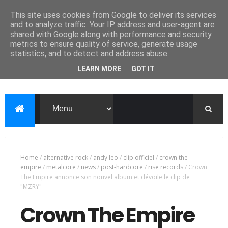
This site uses cookies from Google to deliver its services
and to analyze traffic. Your IP address and user-agent are
shared with Google along with performance and security
metrics to ensure quality of service, generate usage
statistics, and to detect and address abuse.
LEARN MORE
GOT IT
Home
/
alternative rock
/
andy leo
/
clip officiel
/
crown the
empire
/
metalcore
/
news
/
post-hardcore
/
rise records
/
Crown
The Empire annonce son nouvel album et dévoile le clip de
"MZRY"
Crown The Empire