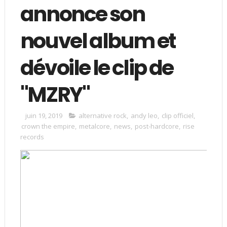
annonce son
nouvel album et
dévoile le clip de
"MZRY"
juin 19, 2019
alternative rock
,
andy leo
,
clip officiel
,
crown the empire
,
metalcore
,
news
,
post-hardcore
,
rise
records