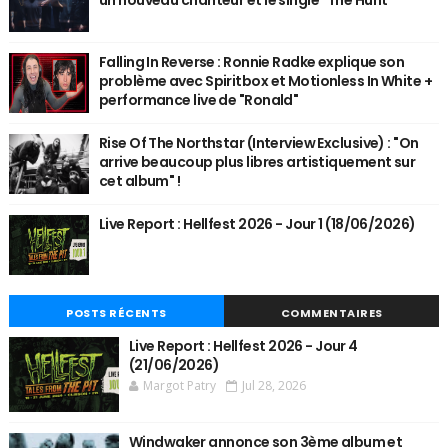
un nouveau chanteur et le single "The Hunt"
Falling In Reverse : Ronnie Radke explique son
problème avec Spiritbox et Motionless In White +
performance live de "Ronald"
Rise Of The Northstar (Interview Exclusive) : "On
arrive beaucoup plus libres artistiquement sur
cet album" !
Live Report : Hellfest 2026 - Jour 1 (18/06/2026)
POSTS RÉCENTS
COMMENTAIRES
Live Report : Hellfest 2026 - Jour 4
(21/06/2026)
Margot Patry
Jul 28, 2026
Windwaker annonce son 3ème album et