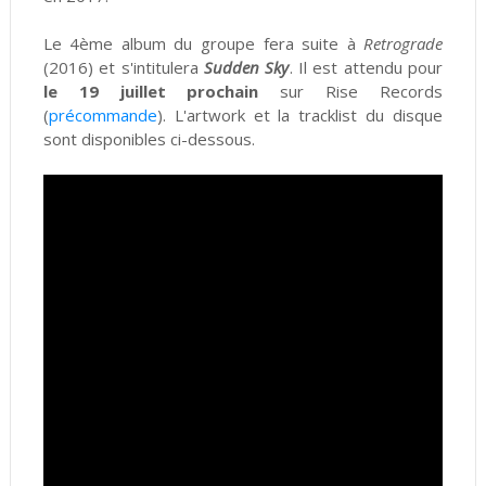
Le 4ème album du groupe fera suite à
Retrograde
(2016) et s'intitulera
Sudden Sky
. Il est attendu pour
le 19 juillet prochain
sur Rise Records
(
précommande
). L'artwork et la tracklist du disque
sont disponibles ci-dessous.