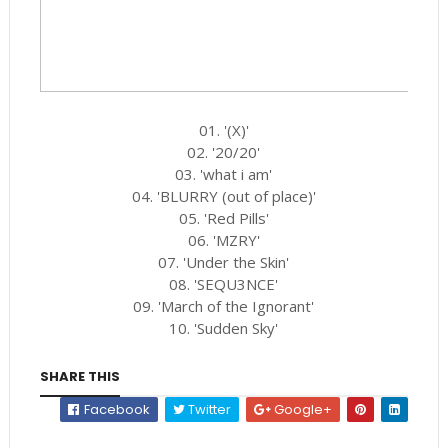
01. '(X)'
02. '20/20'
03. 'what i am'
04. 'BLURRY (out of place)'
05. 'Red Pills'
06. 'MZRY'
07. 'Under the Skin'
08. 'SEQU3NCE'
09. 'March of the Ignorant'
10. 'Sudden Sky'
SHARE THIS
Facebook
Twitter
Google+