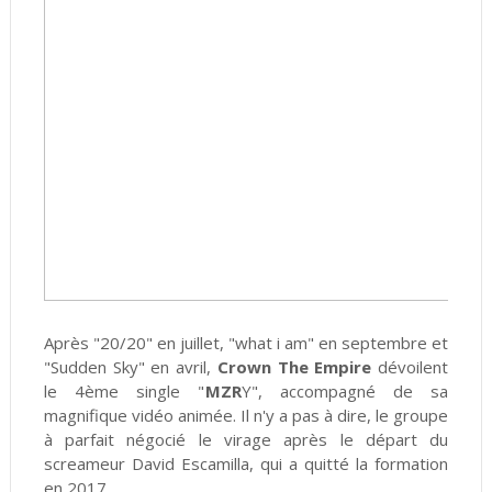
Après "20/20" en juillet, "what i am" en septembre et
"Sudden Sky" en avril,
Crown The Empire
dévoilent
le 4ème single "
MZR
Y", accompagné de sa
magnifique vidéo animée. Il n'y a pas à dire, le groupe
à parfait négocié le virage après le départ du
screameur David Escamilla, qui a quitté la formation
en 2017.