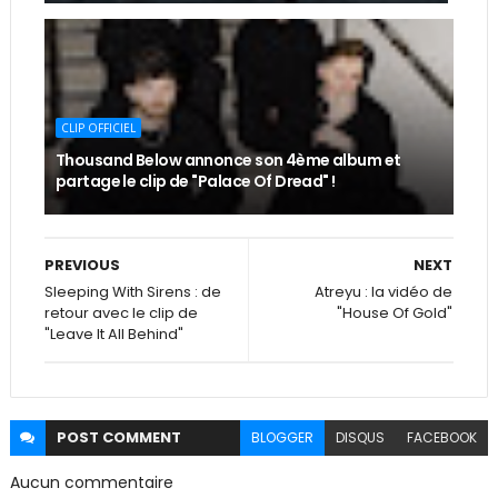
CLIP OFFICIEL
Thousand Below annonce son 4ème album et
partage le clip de "Palace Of Dread" !
PREVIOUS
NEXT
Sleeping With Sirens : de
Atreyu : la vidéo de
retour avec le clip de
"House Of Gold"
"Leave It All Behind"
POST
COMMENT
BLOGGER
DISQUS
FACEBOOK
Aucun commentaire