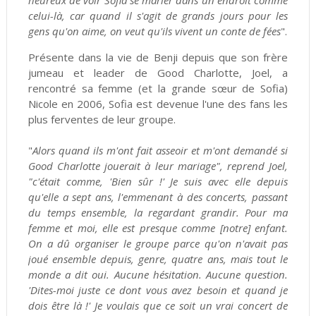
heureux de voir Sofia se marier dans un endroit comme
celui-là, car quand il s'agit de grands jours pour les
gens qu'on aime, on veut qu'ils vivent un conte de fées
".
Présente dans la vie de Benji depuis que son frère
jumeau et leader de Good Charlotte, Joel, a
rencontré sa femme (et la grande sœur de Sofia)
Nicole en 2006, Sofia est devenue l'une des fans les
plus ferventes de leur groupe.
"
Alors quand ils m'ont fait asseoir et m'ont demandé si
Good Charlotte jouerait à leur mariage", reprend Joel,
"c'était comme, 'Bien sûr !' Je suis avec elle depuis
qu'elle a sept ans, l'emmenant à des concerts, passant
du temps ensemble, la regardant grandir. Pour ma
femme et moi, elle est presque comme [notre] enfant.
On a dû organiser le groupe parce qu'on n'avait pas
joué ensemble depuis, genre, quatre ans, mais tout le
monde a dit oui. Aucune hésitation. Aucune question.
'Dites-moi juste ce dont vous avez besoin et quand je
dois être là !' Je voulais que ce soit un vrai concert de