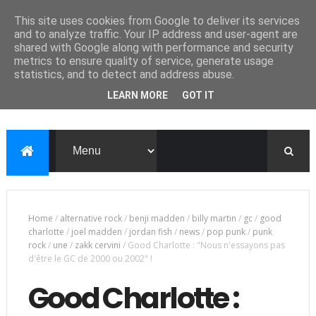
This site uses cookies from Google to deliver its services
and to analyze traffic. Your IP address and user-agent are
shared with Google along with performance and security
metrics to ensure quality of service, generate usage
statistics, and to detect and address abuse.
LEARN MORE
GOT IT
Home
/
alternative rock
/
benji madden
/
billy martin
/
gc
/
good
charlotte
/
joel madden
/
jordan fish
/
news
/
pop punk
/
punk
rock
/
une
/
zakk cervini
/
Good Charlotte : "Nous n'essayons pas
d'être le GC de 2000 ou 2002" !
Good Charlotte :