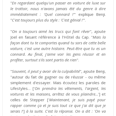
"
En regardant quelqu'un passer en voiture de luxe sur
le trottoir, nous n'avons jamais été du genre à dire
immédiatement : 'Quel connard !'
" explique Benji.
"
C'est toujours plus du style : 'C'est génial !'
".
"
On a toujours aimé les trucs qui font rêver
", ajoute
Joel en faisant référence à l'Hôtel du Cap. "
Mais la
façon dont tu te comportes quand tu sors de cette belle
voiture, c'est une autre histoire. Peut-être que tu es un
connard. Au final, j'aime voir les gens réussir et en
profiter, surtout s'ils sont partis de rien
".
"
Souvent, il peut y avoir de la culpabilité
", ajoute Benji,
"autour du fait de gagner ou de réussir - ou même
simplement d'essayer. Mais écoutez les paroles de
Lifestyles… ['
On prendra les vêtements, l'argent, les
voitures et les maisons, arrêtez de vous plaindre…
'] et
celles de Stepper ['
Maintenant, je suis payé pour
rapper comme ça et je suis tout ce que j'ai dit que je
serais !
']
à la suite. C'est la réponse. On a dit : 'On va