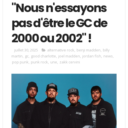
"Nous n'essayons
pas d'être le GC de
2000 ou 2002" !
juillet 30, 2025
alternative rock
,
benji madden
,
billy
martin
,
gc
,
good charlotte
,
joel madden
,
jordan fish
,
news
,
pop punk
,
punk rock
,
une
,
zakk cervini