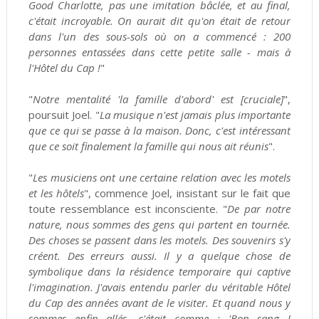
Good Charlotte, pas une imitation bâclée, et au final,
c'était incroyable. On aurait dit qu'on était de retour
dans l'un des sous-sols où on a commencé : 200
personnes entassées dans cette petite salle - mais à
l'Hôtel du Cap !
"
"
Notre mentalité 'la famille d'abord' est [cruciale]
",
poursuit Joel. "
La musique n'est jamais plus importante
que ce qui se passe à la maison. Donc, c'est intéressant
que ce soit finalement la famille qui nous ait réunis
".
"
Les musiciens ont une certaine relation avec les motels
et les hôtels
", commence Joel, insistant sur le fait que
toute ressemblance est inconsciente. "
De par notre
nature, nous sommes des gens qui partent en tournée.
Des choses se passent dans les motels. Des souvenirs s'y
créent. Des erreurs aussi. Il y a quelque chose de
symbolique dans la résidence temporaire qui captive
l'imagination. J'avais entendu parler du véritable Hôtel
du Cap des années avant de le visiter. Et quand nous y
sommes enfin allés, c'était comme : 'Bon sang !