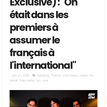
Exclusive) : "On
était dans les
premiers à
assumer le
français à
l'international"
juin 27, 2025
darkpop
,
france
,
interviews
,
news
,
nu
metal
,
trap metal
,
tss
,
une