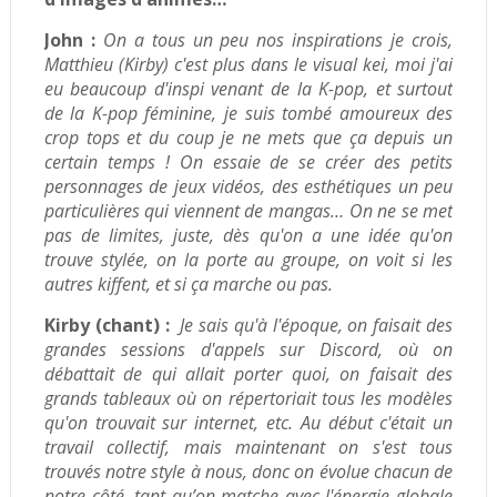
John :
O
n a tous un peu nos inspirations je crois,
Matthieu (Kirby) c'est plus dans le visual kei, moi j'ai
eu beaucoup d'inspi venant de la K-pop, et surtout
de la K-pop féminine, je suis tombé amoureux des
crop tops et du coup je ne mets que ça depuis un
certain temps ! On essaie de se créer des petits
personnages de jeux vidéos, des esthétiques un peu
particulières qui viennent de mangas… On ne se met
pas de limites, juste, dès qu'on a une idée qu'on
trouve stylée, on la porte au groupe, on voit si les
autres kiffent, et si ça marche ou pas.
Kirby (chant) :
Je sais qu'à l'époque, on faisait des
grandes sessions d'appels sur Discord, où on
débattait de qui allait porter quoi, on faisait des
grands tableaux où on répertoriait tous les modèles
qu'on trouvait sur internet, etc.
Au début c'était un
travail collectif, mais maintenant on s'est tous
trouvés notre style à nous, donc on évolue chacun de
notre côté, tant qu’on matche avec l'énergie globale