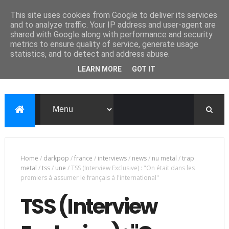
This site uses cookies from Google to deliver its services
and to analyze traffic. Your IP address and user-agent are
shared with Google along with performance and security
metrics to ensure quality of service, generate usage
statistics, and to detect and address abuse.
LEARN MORE
GOT IT
Home
/
darkpop
/
france
/
interviews
/
news
/
nu metal
/
trap
metal
/
tss
/
une
/
TSS (Interview Exclusive) : "On était dans les
premiers à assumer le français à l'international"
TSS (Interview