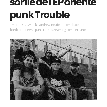
sortie de l'EP orienté
punk Trouble
mars 15, 2024
andrew neufeld
,
comeback kid
,
hardcore
,
news
,
punk rock
,
streaming complet
,
une