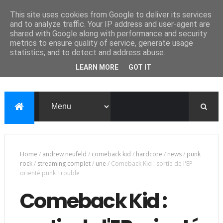
This site uses cookies from Google to deliver its services
and to analyze traffic. Your IP address and user-agent are
shared with Google along with performance and security
metrics to ensure quality of service, generate usage
statistics, and to detect and address abuse.
LEARN MORE
GOT IT
Home
/
andrew neufeld
/
comeback kid
/
hardcore
/
news
/
punk
rock
/
streaming complet
/
une
/
Comeback Kid : sortie de l'EP
orienté punk Trouble
Comeback Kid :