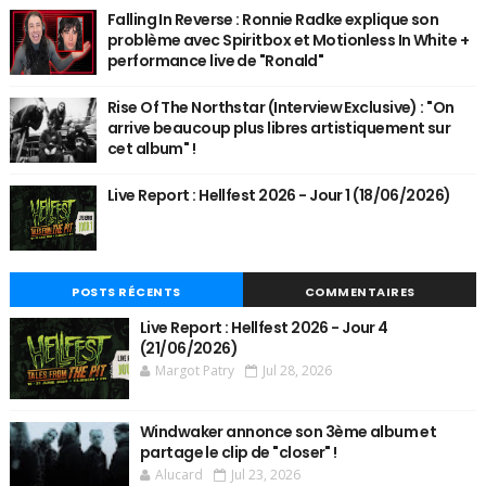
Falling In Reverse : Ronnie Radke explique son
problème avec Spiritbox et Motionless In White +
performance live de "Ronald"
Rise Of The Northstar (Interview Exclusive) : "On
arrive beaucoup plus libres artistiquement sur
cet album" !
Live Report : Hellfest 2026 - Jour 1 (18/06/2026)
POSTS RÉCENTS
COMMENTAIRES
Live Report : Hellfest 2026 - Jour 4
(21/06/2026)
Margot Patry
Jul 28, 2026
Windwaker annonce son 3ème album et
partage le clip de "closer" !
Alucard
Jul 23, 2026