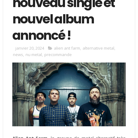
nouveau single et
nouvel album
annoncé !
janvier 20, 2024
alien ant farm
,
alternative metal
,
news
,
nu metal
,
precommande