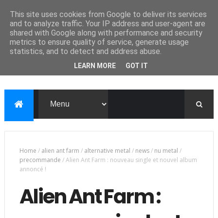
This site uses cookies from Google to deliver its services
and to analyze traffic. Your IP address and user-agent are
shared with Google along with performance and security
metrics to ensure quality of service, generate usage
statistics, and to detect and address abuse.
LEARN MORE
GOT IT
Home
/
alien ant farm
/
alternative metal
/
news
/
nu metal
/
precommande
/
Alien Ant Farm : nouveau single et nouvel album
annoncé !
Alien Ant Farm :