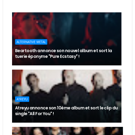
ALTERNATIVE METAL
Beartooth annonce son nouvel album et sort la
tuerie éponyme "Pure Ecstasy" !
ATREYU
Atreyu annonce son 10ème album et sort le clip du
single "All For You" !