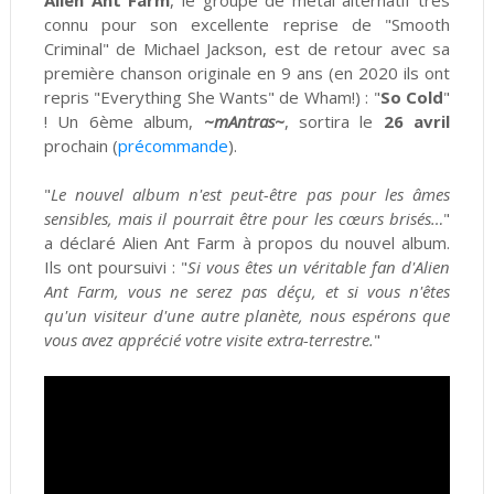
Alien Ant Farm
, le groupe de metal alternatif très
connu pour son excellente reprise de "Smooth
Criminal" de Michael Jackson, est de retour avec sa
première chanson originale en 9 ans (en 2020 ils ont
repris "Everything She Wants" de Wham!) : "
So Cold
"
! Un 6ème album,
~mAntras~
, sortira le
26 avril
prochain (
précommande
).
"
Le nouvel album n'est peut-être pas pour les âmes
sensibles, mais il pourrait être pour les cœurs brisés…
"
a déclaré Alien Ant Farm à propos du nouvel album.
Ils ont poursuivi : "
Si vous êtes un véritable fan d'Alien
Ant Farm, vous ne serez pas déçu, et si vous n'êtes
qu'un visiteur d'une autre planète, nous espérons que
vous avez apprécié votre visite extra-terrestre.
"