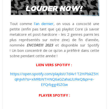
Tout comme
l'an dernier
, on vous a concocté une
petite (enfin pas tant que ça) playlist Core (à savoir
metalcore et post-hardcore - les 2 genres parmi les
plus représentés sur notre zine) de fin d'année,
nommée
ENCORE!!! 2023
et disponible sur Spotify
! Un bon concentré de ce qu'on a préféré dans cette
scène pendant cette année !
LIEN VERS SPOTIFY :
https://open.spotify.com/playlist/7d4v1T2HPlskZ5H
qlnjivh?si=xMRbNTHNQ6aGZahaLlUReQ&pi=e-
EFQrbgg4SZGw
PLAYER SPOTIFY :