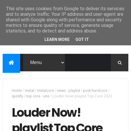
This site uses cookies from Google to deliver its services
and to analyze traffic. Your IP address and user-agent are
shared with Google along with performance and security
metrics to ensure quality of service, generate usage
statistics, and to detect and address abuse.
LEARN MORE
GOT IT
Home
/
metal
/
metalcore
/
news
/
playlist
/
post-hardcore
/
spotify
/
top core
/
une
/
Louder Now! playlist Top Core 2023
Louder Now!
playlist Top Core