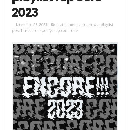
2023
décembre 28, 2023
metal
,
metalcore
,
news
,
playlist
,
post-hardcore
,
spotify
,
top core
,
une