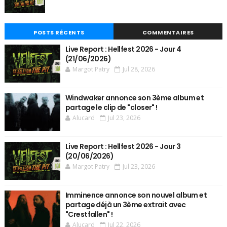
POSTS RÉCENTS
COMMENTAIRES
Live Report : Hellfest 2026 - Jour 4
(21/06/2026)
Margot Patry
Jul 28, 2026
Windwaker annonce son 3ème album et
partage le clip de "closer" !
Alucard
Jul 23, 2026
Live Report : Hellfest 2026 - Jour 3
(20/06/2026)
Margot Patry
Jul 23, 2026
Imminence annonce son nouvel album et
partage déjà un 3ème extrait avec
"Crestfallen" !
Alucard
Jul 22, 2026