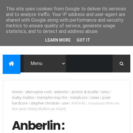
This site uses cookies from Google to deliver its services
and to analyze traffic. Your IP address and user-agent are
shared with Google along with performance and security
metrics to ensure quality of service, generate usage
statistics, and to detect and address abuse.
LEARN MORE
GOT IT
Home
/
alternative rock
/
anberlin
/
anchor & braille
/
emo
/
matty mullins
/
memphis may fire
/
metalcore
/
news
/
post-
hardcore
/
stephen christian
/
une
/
Anberlin : nouveaux titres en
live (avec Matty Mullins au chant)
Anberlin :