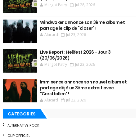
Margot Patry
Jul 28, 2026
Windwaker annonce son 3ème album et
partage le clip de "closer" !
Alucard
Jul 23, 2026
Live Report : Hellfest 2026 - Jour 3
(20/06/2026)
Margot Patry
Jul 23, 2026
Imminence annonce son nouvel album et
partage déjà un 3ème extrait avec
"Crestfallen" !
Alucard
Jul 22, 2026
CATEGORIES
ALTERNATIVE ROCK
CLIP OFFICIEL