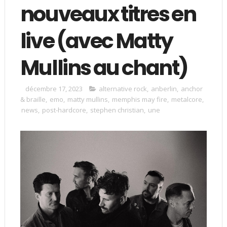
nouveaux titres en
live (avec Matty
Mullins au chant)
décembre 17, 2023
alternative rock
,
anberlin
,
anchor
& braille
,
emo
,
matty mullins
,
memphis may fire
,
metalcore
,
news
,
post-hardcore
,
stephen christian
,
une