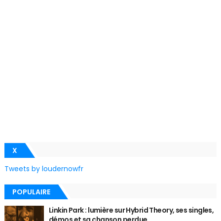
X
Tweets by loudernowfr
POPULAIRE
Linkin Park : lumière sur Hybrid Theory, ses singles,
démos et sa chanson perdue