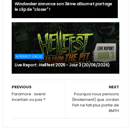
Windwaker annonce son 3ème album et partage
le clip de "closer" !
A PERFECT CIRCLE
Live Report : Hellfest 2026 - Jour 3 (20/06/2026)
PREVIOUS
NEXT
Paramore : avenir
Pourquoi nous pensons
incertain ou pas ?
(finalement) que Jordan
Fish ne fait plus partie de
BMTH