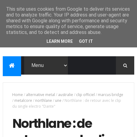
This site uses cookies from Google to deliver its services
and to analyze traffic. Your IP address and user-agent are
shared with Google along with performance and security
metrics to ensure quality of service, generate usage
statistics, and to detect and address abuse.
LEARN MORE
GOT IT
Home
/
alternative metal
/
australie
/
clip officiel
/
marcus bridge
/
metalcore
/
northlane
/
une
/
Northlane : de retour avec le clip
du single electro "Dante"
Northlane : de