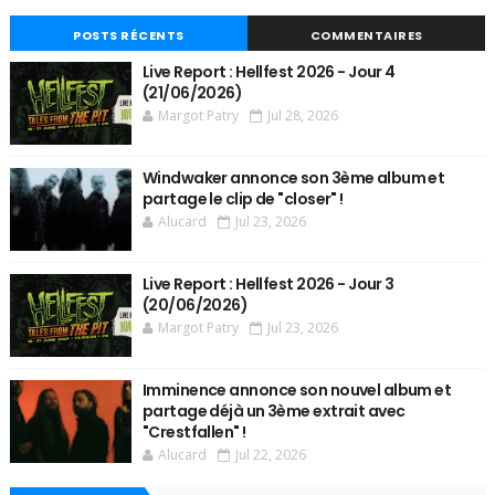
POSTS RÉCENTS
COMMENTAIRES
Live Report : Hellfest 2026 - Jour 4
(21/06/2026)
Margot Patry
Jul 28, 2026
Windwaker annonce son 3ème album et
partage le clip de "closer" !
Alucard
Jul 23, 2026
Live Report : Hellfest 2026 - Jour 3
(20/06/2026)
Margot Patry
Jul 23, 2026
Imminence annonce son nouvel album et
partage déjà un 3ème extrait avec
"Crestfallen" !
Alucard
Jul 22, 2026