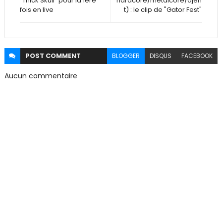
"Thick Skull" pour la 1ère
hardcore/metalcore/djen
fois en live
t) : le clip de "Gator Fest"
POST
COMMENT
BLOGGER
DISQUS
FACEBOOK
Aucun commentaire