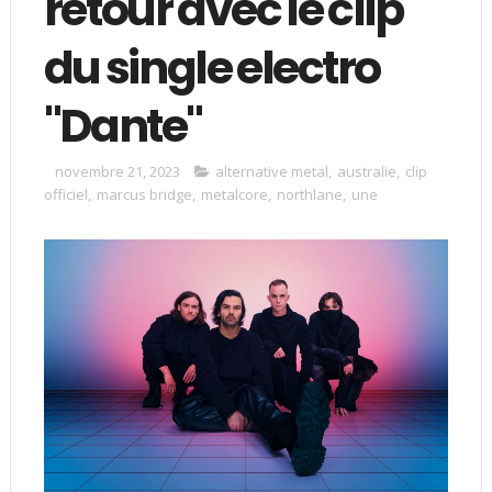
retour avec le clip
du single electro
"Dante"
novembre 21, 2023
alternative metal
,
australie
,
clip
officiel
,
marcus bridge
,
metalcore
,
northlane
,
une