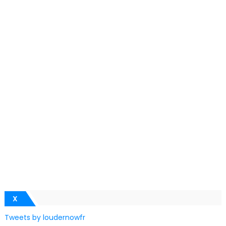
X
Tweets by loudernowfr