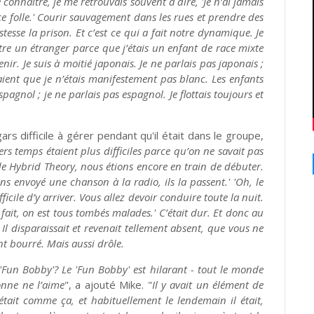
 connaître, je me retrouvais souvent à dire, 'Je n’ai jamais
ce folle.' Courir sauvagement dans les rues et prendre des
stesse la prison. Et c’est ce qui a fait notre dynamique. Je
être un étranger parce que j’étais un enfant de race mixte
r. Je suis à moitié japonais. Je ne parlais pas japonais ;
saient que je n’étais manifestement pas blanc. Les enfants
gnol ; je ne parlais pas espagnol. Je flottais toujours et
s difficile à gérer pendant qu'il était dans le groupe,
rs temps étaient plus difficiles parce qu’on ne savait pas
 Hybrid Theory, nous étions encore en train de débuter.
ns envoyé une chanson à la radio, ils la passent.' 'Oh, le
ficile d’y arriver. Vous allez devoir conduire toute la nuit.
u fait, on est tous tombés malades.' C’était dur. Et donc au
 Il disparaissait et revenait tellement absent, que vous ne
nt bourré. Mais aussi drôle.
'Fun Bobby'? Le 'Fun Bobby' est hilarant - tout le monde
onne ne l’aime
", a ajouté Mike.
"
Il y avait un élément de
était comme ça, et habituellement le lendemain il était,