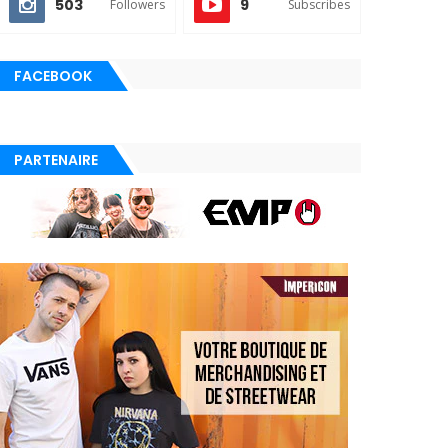
503
9
Followers
Subscribes
FACEBOOK
PARTENAIRE