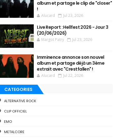
album et partage le clip de "closer"
!
Alucard
Jul 23, 2026
Live Report : Hellfest 2026 - Jour 3
(20/06/2026)
Margot Patry
Jul 23, 2026
Imminence annonce son nouvel
album et partage déjà un 3ème
extrait avec "Crestfallen" !
Alucard
Jul 22, 2026
CATEGORIES
ALTERNATIVE ROCK
CLIP OFFICIEL
EMO
METALCORE