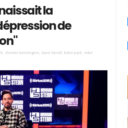
aissait la
dépression de
on"
ck
,
chester bennington
,
dave farrell
,
linkin park
,
mike