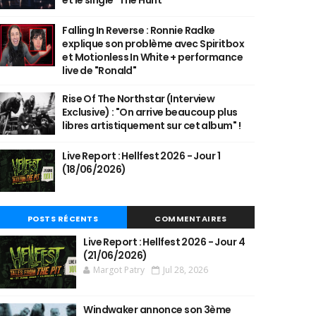
et le single "The Hunt"
Falling In Reverse : Ronnie Radke
explique son problème avec Spiritbox
et Motionless In White + performance
live de "Ronald"
Rise Of The Northstar (Interview
Exclusive) : "On arrive beaucoup plus
libres artistiquement sur cet album" !
Live Report : Hellfest 2026 - Jour 1
(18/06/2026)
POSTS RÉCENTS
COMMENTAIRES
Live Report : Hellfest 2026 - Jour 4
(21/06/2026)
Margot Patry
Jul 28, 2026
Windwaker annonce son 3ème