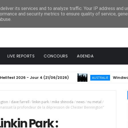
eliver its services and to analyze traffic. Your IP address and 
ormance and security metrics to ensure quality of service, gen
abuse.
LIVE REPORTS
CONCOURS
AGENDA
t 2026 - Jour 4 (21/06/2026)
Windwaker annon
AUSTRALIE
ngton
/
dave farrell
/
linkin park
/
mike shinoda
/
news
/
nu metal
/
nnaissait la profondeur de la dépression de Chester Bennington"
inkin Park :