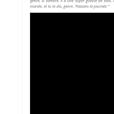
genre, si sombre. Il a une super gueule de bois, i
monde, et tu te dis, genre, 'Passons la journée.'
"