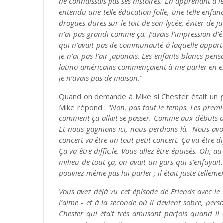
ne connaissais pas ses histoires. En apprenant à le
entendu une telle éducation folle, une telle enfan
drogues dures sur le toit de son lycée, éviter de ju
n’ai pas grandi comme ça. J’avais l’impression d’
qui n’avait pas de communauté à laquelle apparteni
je n’ai pas l’air japonais. Les enfants blancs pen
latino-américains commençaient à me parler en espa
je n’avais pas de maison.
"
Quand on demande à Mike si Chester était un gar
Mike répond : "
Non, pas tout le temps. Les premie
comment ça allait se passer. Comme aux débuts de
Et nous gagnions ici, nous perdions là. 'Nous avo
concert va être un tout petit concert. Ça va être dif
Ça va être difficile. Vous allez être épuisés. Oh, a
milieu de tout ça, on avait un gars qui s'enfuyait.
pouviez même pas lui parler ; il était juste telleme
Vous avez déjà vu cet épisode de Friends avec le 
l’aime - et à la seconde où il devient sobre, pers
Chester qui était très amusant parfois quand il 