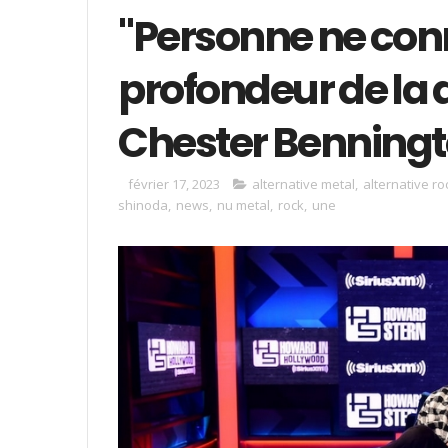
"Personne ne conn
profondeur de la 
Chester Benningt
février 17, 2023
alternative metal
,
alternative ro
shinoda
,
news
,
nu metal
,
rock
,
une