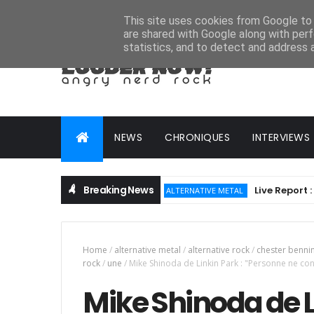
HOME
ABOUT
CONTACT
ADVERTISE
This site uses cookies from Google to d
are shared with Google along with perf
statistics, and to detect and address 
NEWS
CHRONIQUES
INTERVIEWS
Breaking News
Live Report : Hellfes
ALTERNATIVE METAL
Home
/
alternative metal
/
alternative rock
/
chester benni
rock
/
une
/
Mike Shinoda de Linkin Park : "Personne ne co
Mike Shinoda de L