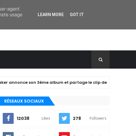
user-agent
erate usage
LEARN MORE
GOT IT
ce son 3ème album et partage le clip de "closer" !
A
RÉSEAUX SOCIAUX
12038
278
Likes
Followers