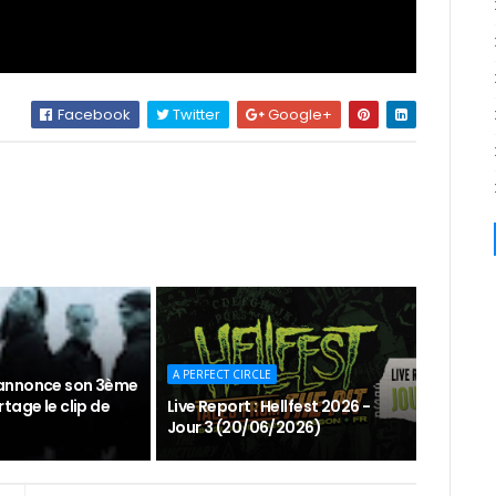
Facebook
Twitter
Google+
A PERFECT CIRCLE
annonce son 3ème
tage le clip de
Live Report : Hellfest 2026 -
Jour 3 (20/06/2026)