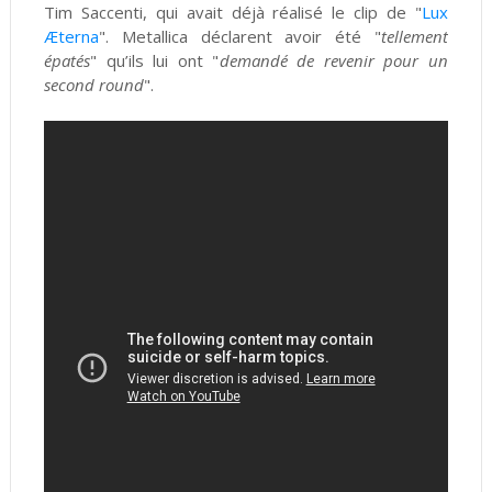
Tim Saccenti, qui avait déjà réalisé le clip de "
Lux
Æterna
". Metallica déclarent avoir été "
tellement
épatés
" qu’ils lui ont "
demandé de revenir pour un
second round
".