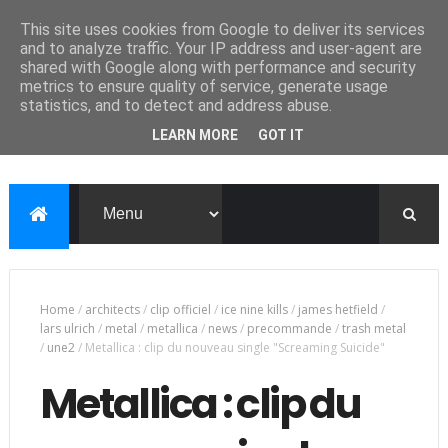
This site uses cookies from Google to deliver its services
and to analyze traffic. Your IP address and user-agent are
shared with Google along with performance and security
metrics to ensure quality of service, generate usage
statistics, and to detect and address abuse.
LEARN MORE
GOT IT
Home
/
architects
/
clip officiel
/
ice nine kills
/
james hetfield
/
lars ulrich
/
metal
/
metallica
/
news
/
precommande
/
trash metal
/
une2
/
Metallica : clip du nouveau single "Screaming Suicide"
Metallica : clip du