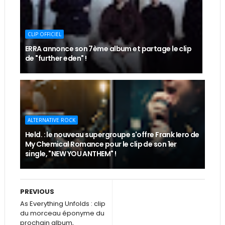
CLIP OFFICIEL
ERRA annonce son 7ème album et partage le clip
de "further eden" !
ALTERNATIVE ROCK
Held. : le nouveau supergroupe s'offre Frank Iero de
My Chemical Romance pour le clip de son 1er
single, "NEW YOU ANTHEM" !
PREVIOUS
As Everything Unfolds : clip
du morceau éponyme du
prochain album,