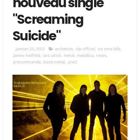
nouveau single
"Screaming
Suicide"
janvier 20, 2023
architects
,
clip officiel
,
ice nine kills
,
james hetfield
,
lars ulrich
,
metal
,
metallica
,
news
,
precommande
,
trash metal
,
une2