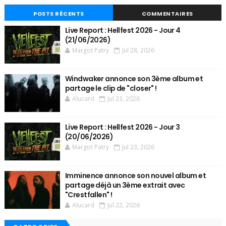
POSTS RÉCENTS
COMMENTAIRES
Live Report : Hellfest 2026 - Jour 4
(21/06/2026)
Margot Patry
Jul 28, 2026
Windwaker annonce son 3ème album et
partage le clip de "closer" !
Alucard
Jul 23, 2026
Live Report : Hellfest 2026 - Jour 3
(20/06/2026)
Margot Patry
Jul 23, 2026
Imminence annonce son nouvel album et
partage déjà un 3ème extrait avec
"Crestfallen" !
Alucard
Jul 22, 2026