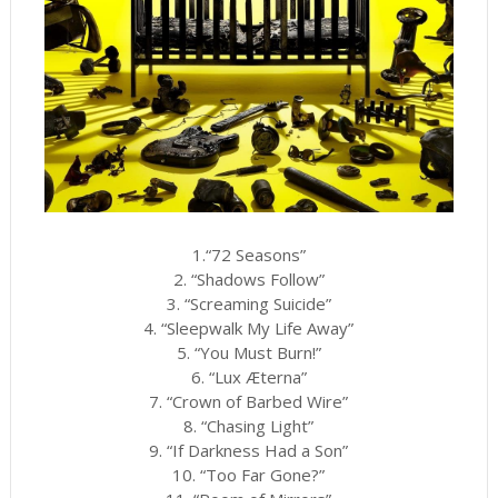
1.“72 Seasons”
2. “Shadows Follow”
3. “Screaming Suicide”
4. “Sleepwalk My Life Away”
5. “You Must Burn!”
6. “Lux Æterna”
7. “Crown of Barbed Wire”
8. “Chasing Light”
9. “If Darkness Had a Son”
10. “Too Far Gone?”