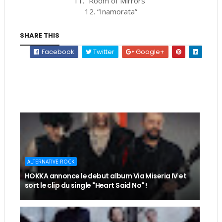
11. “Room of Mirrors”
12. “Inamorata”
SHARE THIS
Facebook
Twitter
Google+
ALTERNATIVE ROCK
HOKKA annonce le debut album Via Miseria IV et
sort le clip du single "Heart Said No" !