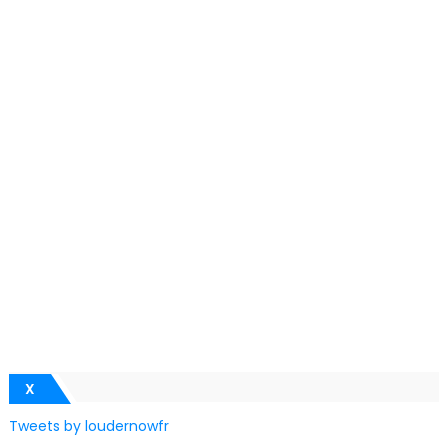
X
Tweets by loudernowfr