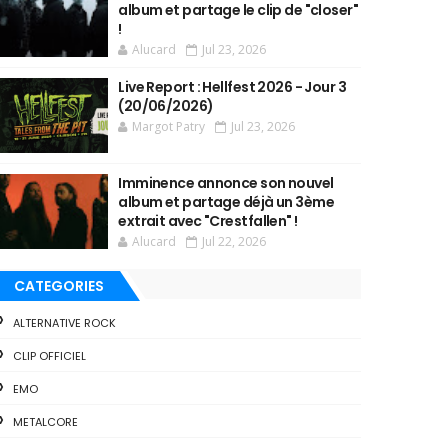
album et partage le clip de "closer"
!
Alucard
Jul 23, 2026
Live Report : Hellfest 2026 - Jour 3
(20/06/2026)
Margot Patry
Jul 23, 2026
Imminence annonce son nouvel
album et partage déjà un 3ème
extrait avec "Crestfallen" !
Alucard
Jul 22, 2026
CATEGORIES
ALTERNATIVE ROCK
CLIP OFFICIEL
EMO
METALCORE