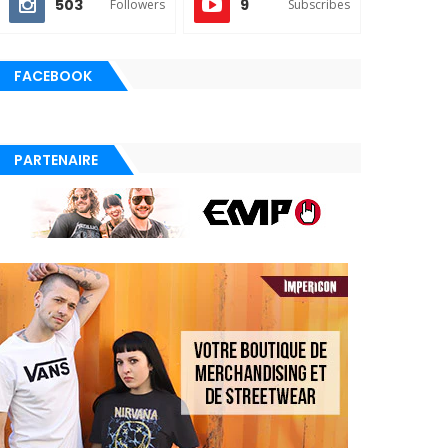
503
9
Followers
Subscribes
FACEBOOK
PARTENAIRE