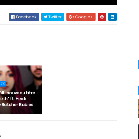
Facebook
Twitter
Google+
OCK
ill : nouveau titre
eth" ft. Heidi
 Butcher Babies
u