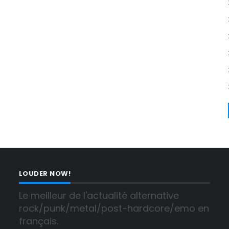
LOUDER NOW!
Le meilleur de l'actualité alternative 
rock/punk/metal/post-hardcore/emo en 
français.