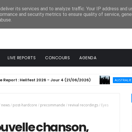
eliver its services and to analyze traffic. Your IP address and 
ormance and security metrics to ensure quality of service, gen
abuse.
LIVE REPORTS
CONCOURS
AGENDA
rt : Hellfest 2026 - Jour 4 (21/06/2026)
Wind
AUSTRALIE
/
news
/
post-hardcore
/
precommande
/
revival recordings
/
Eyes
 nouvelle chanson,