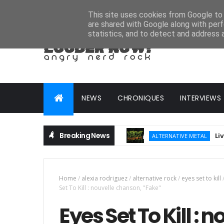
HOME
ABOUT
CONTACT
ADVERTISE
This site uses cookies from Google to d
are shared with Google along with perf
statistics, and to detect and address 
NEWS
CHRONIQUES
INTERVIEWS
Breaking News
Live Repo
ALTERNATIVE METAL
Home
/
alexia rodriguez
/
alternative rock
/
eyes set to kill
Set To Kill : nouvelle chanson, "Fake"
Eyes Set To Kill :