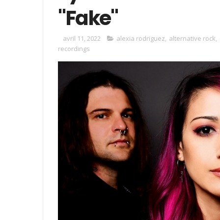
"Fake"
avril 11, 2022
alexia rodriguez
,
alternative rock
,
recordings