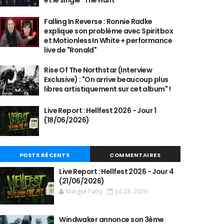
et le single "The Hunt"
Falling In Reverse : Ronnie Radke
explique son problème avec Spiritbox
et Motionless In White + performance
live de "Ronald"
Rise Of The Northstar (Interview
Exclusive) : "On arrive beaucoup plus
libres artistiquement sur cet album" !
Live Report : Hellfest 2026 - Jour 1
(18/06/2026)
POSTS RÉCENTS
COMMENTAIRES
Live Report : Hellfest 2026 - Jour 4
(21/06/2026)
Margot Patry
Jul 28, 2026
Windwaker annonce son 3ème