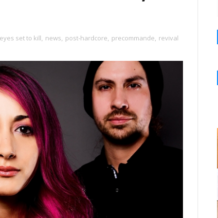
eyes set to kill
,
news
,
post-hardcore
,
precommande
,
revival