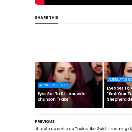
SHARE THIS
ALTERNATIVE R
ALEXIA RODRIGUEZ
Eyes Set To K
Eyes Set To Kill : nouvelle
"Sink Your Te
chanson, "Fake"
Shepherd de
PREVIOUS
Lit : date de sortie de Tastes Like Gold, streaming d