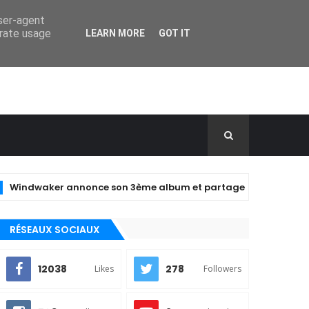
user-agent
erate usage
LEARN MORE
GOT IT
waker annonce son 3ème album et partage le clip de "closer" !
RÉSEAUX SOCIAUX
12038
278
Likes
Followers