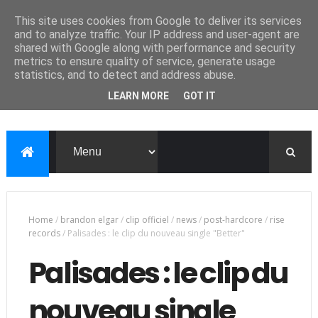
This site uses cookies from Google to deliver its services
and to analyze traffic. Your IP address and user-agent are
shared with Google along with performance and security
metrics to ensure quality of service, generate usage
statistics, and to detect and address abuse.
LEARN MORE
GOT IT
Home
/
brandon elgar
/
clip officiel
/
news
/
post-hardcore
/
rise
records
/
Palisades : le clip du nouveau single "Better"
Palisades : le clip du
nouveau single