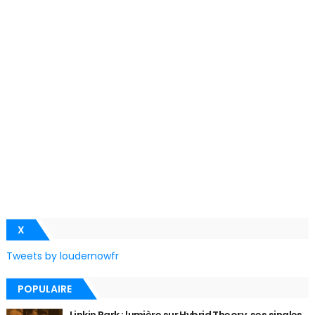
X
Tweets by loudernowfr
POPULAIRE
Linkin Park : lumière sur Hybrid Theory, ses singles,