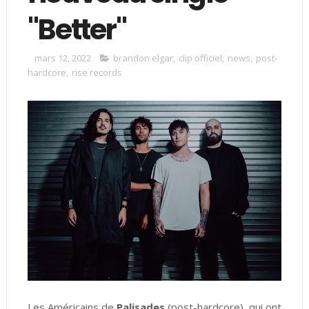
"Better"
mars 12, 2022
brandon elgar
,
clip officiel
,
news
,
post-
hardcore
,
rise records
Les Américains de
Palisades
(post-hardcore), qui ont