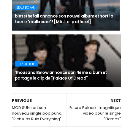
BEAU BOKAN
blessthefall annonce son nouvel album et sort la
tuerie "mallxcore" ! [MAJ : clip officiel]
CLIP OFFICIEL
Thousand Below annonce son 4ème album et
partage le clip de "Palace Of Dread" !
PREVIOUS
NEXT
MOD SUN sort son
Future Palace : magnifique
nouveau single pop punk,
vidéo pour le single
"Rich Kids Ruin Everything"
"Flames"