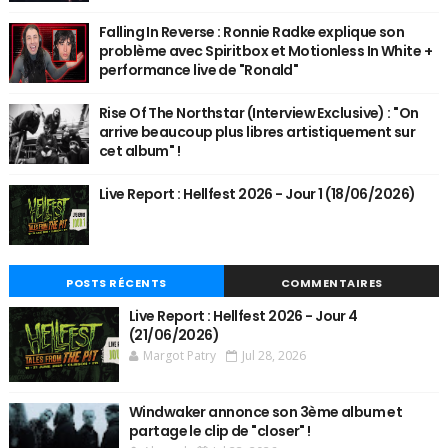
Falling In Reverse : Ronnie Radke explique son
problème avec Spiritbox et Motionless In White +
performance live de "Ronald"
Rise Of The Northstar (Interview Exclusive) : "On
arrive beaucoup plus libres artistiquement sur
cet album" !
Live Report : Hellfest 2026 - Jour 1 (18/06/2026)
POSTS RÉCENTS
COMMENTAIRES
Live Report : Hellfest 2026 - Jour 4
(21/06/2026)
Margot Patry
Jul 28, 2026
Windwaker annonce son 3ème album et
partage le clip de "closer" !