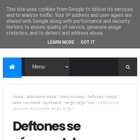
This site uses cookies from Google to deliver its services
and to analyze traffic. Your IP address and user-agent are
shared with Google along with performance and security
metrics to ensure quality of service, generate usage
statistics, and to detect and address abuse.
LEARN MORE
GOT IT
Home
/
alternative metal
/
chino moreno
/
deftones
/
metal
/
news
/
nu metal
/
quicksand
/
sergio vega
/
une
/
Deftones se
séparent du bassiste Sergio Vega !
Deftones se