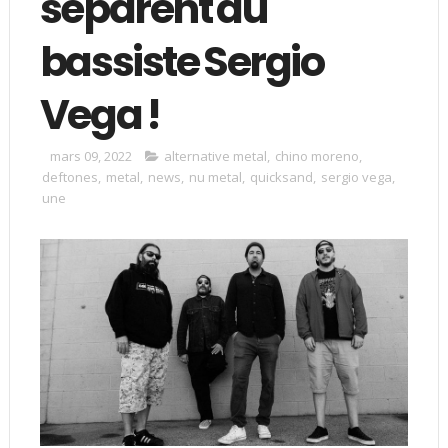
séparent du
bassiste Sergio
Vega !
mars 09, 2022
alternative metal
,
chino moreno
,
deftones
,
metal
,
news
,
nu metal
,
quicksand
,
sergio vega
,
une