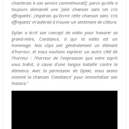
chanterais à son service commémoratif, parce qu'elle a
toujours demandé une 'jolie chanson sans ces cris
effrayants'. J'espérais qu'écrire cette chanson sans 'cris
effrayants' m'aiderait à trouver un sentiment de clôture.
Dylan a écrit son concept de vidéo pour honorer sa
grand-mère, Constance, à qui la vidéo est un
hommage. Nos clips ont généralement un élément
d'horreur, et nous voulions explorer un autre côté de
l'horreur : l'horreur de l'impression que votre esprit
vous trahit, à cause d'une longue bataille contre la
démence. Avec la permission de Dylan, nous avons
nommé la chanson 'Constance' pour immortaliser son
histoire.
"