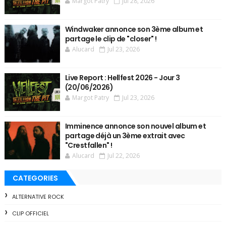
Margot Patry
Jul 28, 2026
Windwaker annonce son 3ème album et
partage le clip de "closer" !
Alucard
Jul 23, 2026
Live Report : Hellfest 2026 - Jour 3
(20/06/2026)
Margot Patry
Jul 23, 2026
Imminence annonce son nouvel album et
partage déjà un 3ème extrait avec
"Crestfallen" !
Alucard
Jul 22, 2026
CATEGORIES
ALTERNATIVE ROCK
CLIP OFFICIEL