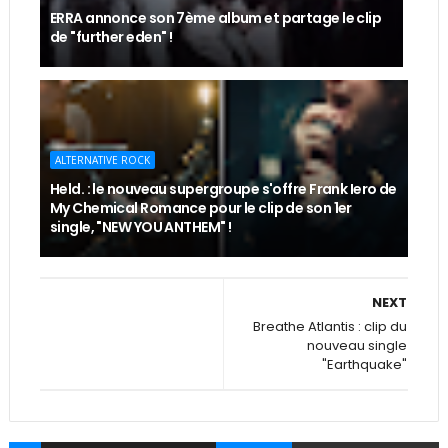
ERRA annonce son 7ème album et partage le clip
de "further eden" !
ALTERNATIVE ROCK
Held. : le nouveau supergroupe s'offre Frank Iero de
My Chemical Romance pour le clip de son 1er
single, "NEW YOU ANTHEM" !
NEXT
Breathe Atlantis : clip du
nouveau single
"Earthquake"