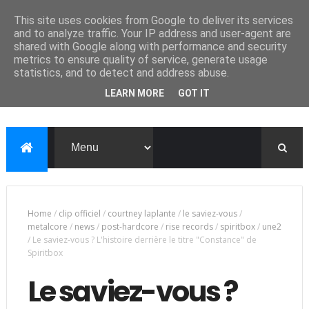
This site uses cookies from Google to deliver its services
and to analyze traffic. Your IP address and user-agent are
shared with Google along with performance and security
metrics to ensure quality of service, generate usage
statistics, and to detect and address abuse.
LEARN MORE
GOT IT
Home
/
clip officiel
/
courtney laplante
/
le saviez-vous
/
metalcore
/
news
/
post-hardcore
/
rise records
/
spiritbox
/
une2
/
Le saviez-vous ? L'histoire derrière le titre "Constance" de
Spiritbox
Le saviez-vous ?