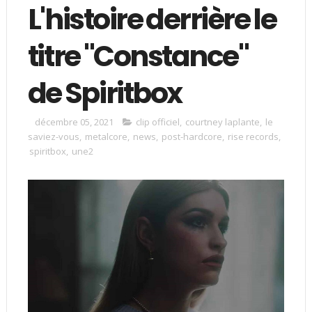
L'histoire derrière le
titre "Constance"
de Spiritbox
décembre 05, 2021
clip officiel
,
courtney laplante
,
le
saviez-vous
,
metalcore
,
news
,
post-hardcore
,
rise records
,
spiritbox
,
une2