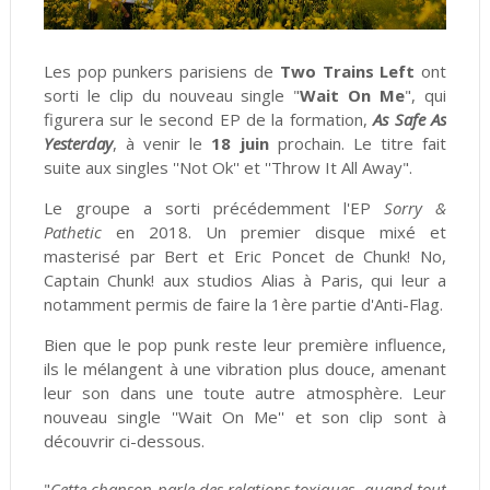
Les pop punkers parisiens de
Two Trains Left
ont
sorti le clip du nouveau single "
Wait On Me
", qui
figurera sur le second EP de la formation,
As Safe As
Yesterday
, à venir le
18 juin
prochain. Le titre fait
suite aux singles ''Not Ok'' et ''Throw It All Away".
Le groupe a sorti précédemment l'EP
Sorry &
Pathetic
en 2018. Un premier disque mixé et
masterisé par Bert et Eric Poncet de Chunk! No,
Captain Chunk! aux studios Alias à Paris, qui leur a
notamment permis de faire la 1ère partie d'Anti-Flag.
Bien que le pop punk reste leur première influence,
ils le mélangent à une vibration plus douce, amenant
leur son dans une toute autre atmosphère. Leur
nouveau single ''Wait On Me'' et son clip sont à
découvrir ci-dessous.
"
Cette chanson parle des relations toxiques, quand tout