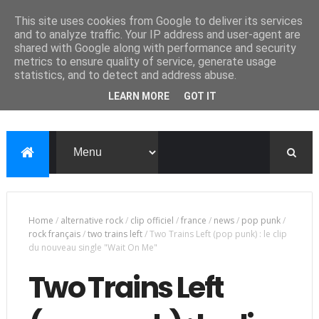
This site uses cookies from Google to deliver its services
and to analyze traffic. Your IP address and user-agent are
shared with Google along with performance and security
metrics to ensure quality of service, generate usage
statistics, and to detect and address abuse.
LEARN MORE
GOT IT
Home
/
alternative rock
/
clip officiel
/
france
/
news
/
pop punk
/
rock français
/
two trains left
/
Two Trains Left (pop punk) : le clip
du nouveau single "Wait On Me"
Two Trains Left