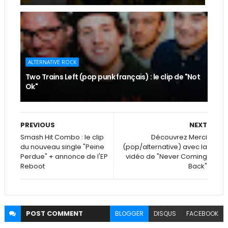
ALTERNATIVE ROCK
Two Trains Left (pop punk français) : le clip de "Not
Ok"
PREVIOUS
NEXT
Smash Hit Combo : le clip
Découvrez Merci
du nouveau single "Peine
(pop/alternative) avec la
Perdue" + annonce de l'EP
vidéo de "Never Coming
Reboot
Back"
POST
COMMENT
BLOGGER
DISQUS
FACEBOOK