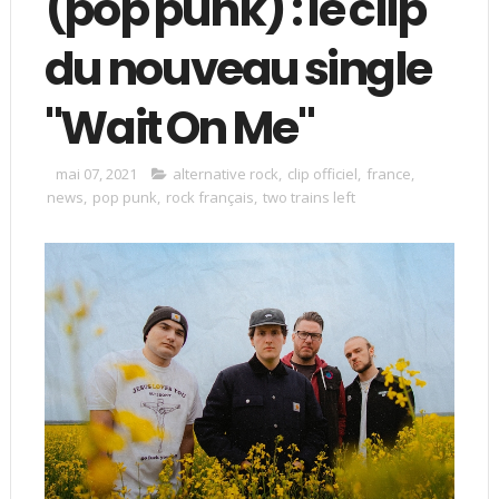
(pop punk) : le clip
du nouveau single
"Wait On Me"
mai 07, 2021
alternative rock
,
clip officiel
,
france
,
news
,
pop punk
,
rock français
,
two trains left