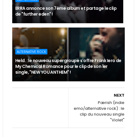
ERRA annonce son 7ème album et partage le clip
de "further eden" !
ALTERNATIVE ROCK
Held. : le nouveau supergroupe s'offre Frank Iero de
My Chemical Romance pour le clip de son 1er
single, "NEW YOU ANTHEM" !
NEXT
Pærish (indie
emo/alternative rock) : le
clip du nouveau single
"Violet"