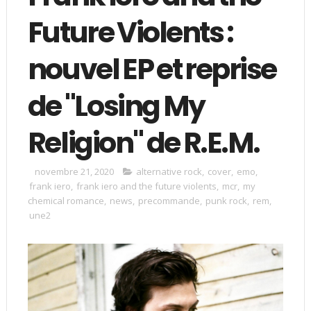
Future Violents :
nouvel EP et reprise
de "Losing My
Religion" de R.E.M.
novembre 21, 2020
alternative rock
,
cover
,
emo
,
frank iero
,
frank iero and the future violents
,
mcr
,
my
chemical romance
,
news
,
precommande
,
punk rock
,
rem
,
une2