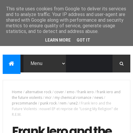
This site uses cookies from Google to deliver its services
and to analyze traffic. Your IP address and user-agent are
shared with Google along with performance and security
metrics to ensure quality of service, generate usage
statistics, and to detect and address abuse.
LEARN MORE
GOT IT
Home
/
alternative rock
/
cover
/
emo
/
frank iero
/
frank iero and
the future violents
/
mcr
/
my chemical romance
/
news
/
precommande
/
punk rock
/
rem
/
une2
/
Frank Iero and the
Future Violents : nouvel EP et reprise de "Losing My Religion" de
R.E.M.
Frank Iero and the