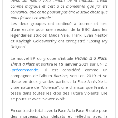
démo sur mémo vocal iPhone de la chanson. C'était
comme magique et c'est à ce moment-là que j'ai été
convaincu que ce ne pouvait pas être la seule chose que
nous faisions ensemble.
"
Les deux groupes ont continué à tourner et lors
d'une escale pour une session de la BBC dans les
légendaires studios Maida Vale, Frank, Evan Nestor
et
Kayleigh
Goldsworthy ont enregistré "Losing My
Religion".
Le nouvel EP du groupe s'intitule
Heaven Is a Place,
This Is a Place
et sortira le
15 janvier
2021 sur UNFD
(
précommande
). Il est considéré comme un
compagnon de l'album
Barriers
, sorti en 2019 et se
divise en deux grandes parties : la Face A révèle la
vraie nature de "Violence", une chanson que Frank a
teasé dans toutes les clips des Future Violents. Elle
se poursuit avec "Sewer Wolf".
En contraste total avec la Face A, la Face B opte pour
des morceaux plus délicats et réfléchis avec la