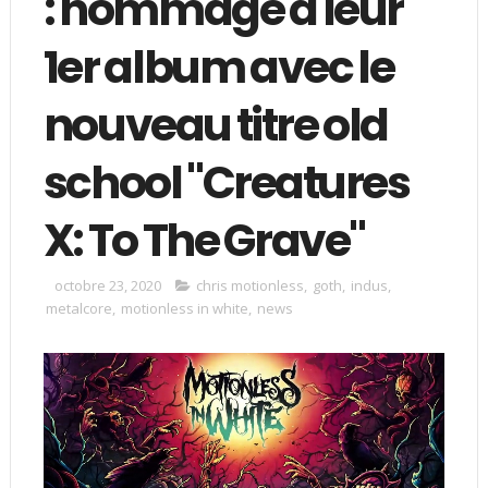
: hommage à leur
1er album avec le
nouveau titre old
school "Creatures
X: To The Grave"
octobre 23, 2020
chris motionless
,
goth
,
indus
,
metalcore
,
motionless in white
,
news