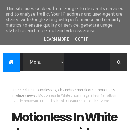
This site uses cookies from Google to deliver its services
and to analyze traffic. Your IP address and user-agent are
shared with Google along with performance and security
metrics to ensure quality of service, generate usage
statistics, and to detect and address abuse.
LEARN MORE
GOT IT
Home
/
chris motionless
/
goth
/
indus
/
metalcore
/
motionless
in white
/
news
/
Motionless In White : hommage à leur 1er album
avec le nouveau titre old school "Creatures X: To The Grave"
Motionless In White