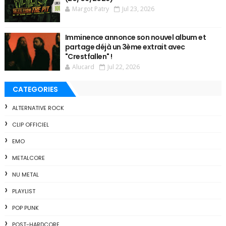
Margot Patry
Jul 23, 2026
Imminence annonce son nouvel album et
partage déjà un 3ème extrait avec
"Crestfallen" !
Alucard
Jul 22, 2026
CATEGORIES
ALTERNATIVE ROCK
CLIP OFFICIEL
EMO
METALCORE
NU METAL
PLAYLIST
POP PUNK
POST-HARDCORE