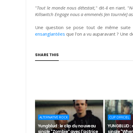
"
Tout le monde nous détestait,
" dit-il en riant. "
N
Killswitch Engage nous a emmenés [en tournée] asse
Une question se pose tout de même suite a
ensanglantées
que l'on a vu auparavant ? Une de
SHARE THIS
ALTERNATIVE ROCK
CLIP OFFICIEL
Yungblud : le clip du nouveau
YUNGBLUD : 
single "Zombie" avec l'actrice
single "Whe