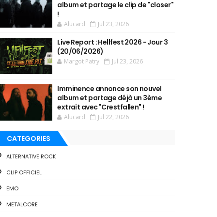
album et partage le clip de "closer"
!
Alucard
Jul 23, 2026
Live Report : Hellfest 2026 - Jour 3
(20/06/2026)
Margot Patry
Jul 23, 2026
Imminence annonce son nouvel
album et partage déjà un 3ème
extrait avec "Crestfallen" !
Alucard
Jul 22, 2026
CATEGORIES
ALTERNATIVE ROCK
CLIP OFFICIEL
EMO
METALCORE