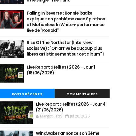
et le single "The Hunt"
Falling In Reverse : Ronnie Radke
explique son problème avec Spiritbox
et Motionless In White + performance
live de "Ronald"
Rise Of The Northstar (Interview
Exclusive) : "On arrive beaucoup plus
libres artistiquement sur cet album" !
Live Report : Hellfest 2026 - Jour 1
(18/06/2026)
POSTS RÉCENTS
COMMENTAIRES
Live Report : Hellfest 2026 - Jour 4
(21/06/2026)
Margot Patry
Jul 28, 2026
Windwaker annonce son 3ème