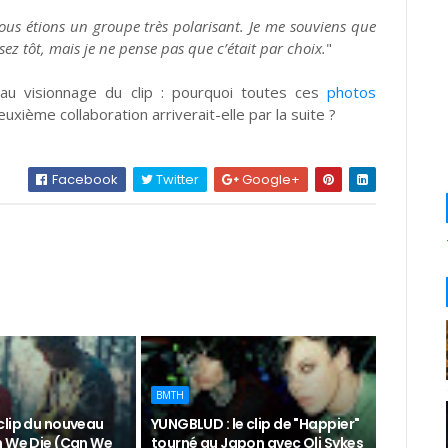
ous étions un groupe très polarisant. Je me souviens que
z tôt, mais je ne pense pas que c’était par choix.
"
u visionnage du clip : pourquoi toutes ces
photos
uxième collaboration arriverait-elle par la suite ?
Facebook
Twitter
Google+
BMTH
clip du nouveau
YUNGBLUD : le clip de "Happier"
n We Die (Can We
tourné au Japon avec Oli Sykes