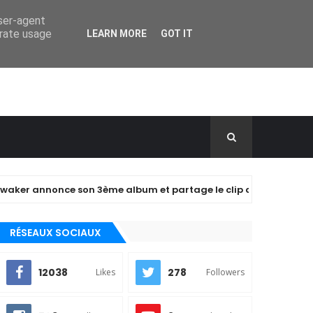
user-agent
erate usage
LEARN MORE
GOT IT
nnonce son 3ème album et partage le clip de "closer" !
RÉSEAUX SOCIAUX
12038
278
Likes
Followers