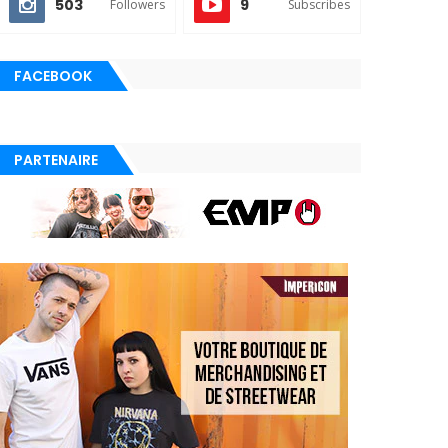
503
9
Followers
Subscribes
FACEBOOK
PARTENAIRE