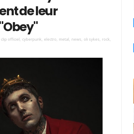
nt de leur
 "Obey"
,
clip officiel
,
cyberpunk
,
electro
,
metal
,
news
,
oli sykes
,
rock
,