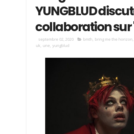
YUNGBLUD discute
collaboration sur
septembre 02, 2020
bmth
,
bring me the horizon
uk
,
une
,
yungblud