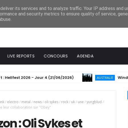
eliver its services and to analyze traffic. Your IP address and 
ormance and security metrics to ensure quality of service, gen
abuse.
LIVE REPORTS
CONCOURS
AGENDA
llfest 2026 - Jour 4 (21/06/2026)
Windwaker a
AUSTRALIE
unk
/
electro
/
metal
/
news
/
oli sykes
/
rock
/
uk
/
une
/
yungblud
/
e leur collaboration sur "Obey"
on : Oli Sykes et