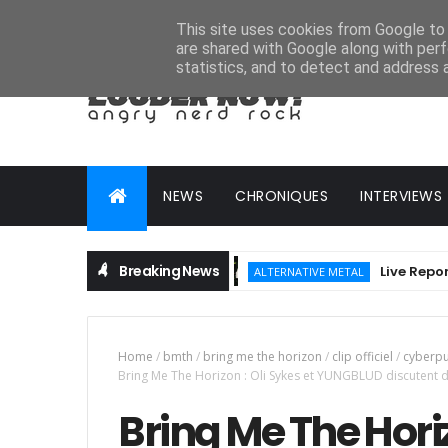
HOME
ABOUT
CONTACT
ADVERTISE
This site uses cookies from Google to d
are shared with Google along with perf
statistics, and to detect and address 
NEWS
CHRONIQUES
INTERVIEWS
Breaking News
Live Report : He
ALTERNATIVE METAL
Home
/
bmth
/
bring me the horizon
/
clip officiel
/
cyberp
Bring Me The Horizon : Oli Sykes et YUNGBLUD discutent d
Bring Me The Horiz