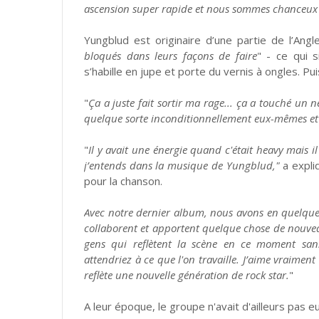
ascension super rapide et nous sommes chanceux de t
Yungblud est originaire d’une partie de l’Ang
bloqués dans leurs façons de faire
" - ce qui s
s’habille en jupe et porte du vernis à ongles. Pu
"
Ça a juste fait sortir ma rage... ça a touché un ne
quelque sorte inconditionnellement eux-mêmes et on
"
Il y avait une énergie quand c'était heavy mais i
j’entends dans la musique de Yungblud,"
a expli
pour la chanson.
Avec notre dernier album, nous avons en quelque s
collaborent et apportent quelque chose de nouveau
gens qui reflètent la scène en ce moment san
attendriez à ce que l'on travaille. J’aime vraiment
reflète une nouvelle génération de rock star.
"
A leur époque, le groupe n'avait d'ailleurs pas 