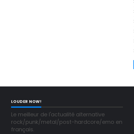
LOUDER NOW!
Le meilleur de l'actualité alternative 
rock/punk/metal/post-hardcore/emo en 
français.