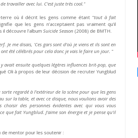
ravailler avec lui. C’est juste très cool."
leterre où il décrit les gens comme étant "
tout à fait
ignifie que les gens n’acceptaient pas vraiment qu’il
is il découvre l'album
Suicide Season
(2008) de BMTH.
rf. Je me disais, 'Ces gars sont d’où je viens et ils sont en
t été célébrés pour cela donc je vais le faire un jour.
"
l y avait ensuite quelques légères influences brit-pop, que
qué Oli à propos de leur décision de recruter Yungblud
orte regardé à l’extérieur de la scène pour que les gens
 sur la table, et avec ce disque, nous voulions avoir des
s choisir des personnes évidentes avec qui vous vous
 ce que fait Yungblud. J’aime son énergie et je pense qu’il
eu de mentor pour les soutenir :