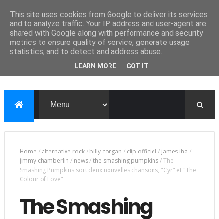
This site uses cookies from Google to deliver its services
and to analyze traffic. Your IP address and user-agent are
shared with Google along with performance and security
metrics to ensure quality of service, generate usage
statistics, and to detect and address abuse.
LEARN MORE
GOT IT
Home
/
alternative rock
/
billy corgan
/
clip officiel
/
james iha
/
jimmy chamberlin
/
news
/
the smashing pumpkins
/
The
Smashing Pumpkins sort deux nouvelles chansons, "Cyr" et "The
Colour of Love"
The Smashing