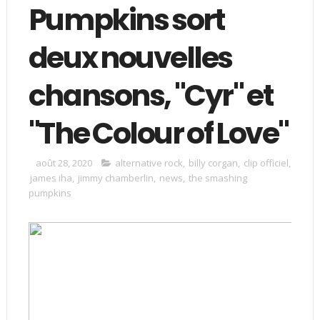
Pumpkins sort
deux nouvelles
chansons, "Cyr" et
"The Colour of Love"
août 28, 2020
alternative rock
,
billy corgan
,
clip officiel
,
james iha
,
jimmy chamberlin
,
news
,
the smashing
pumpkins