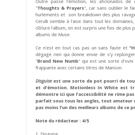
Outre passé l'émotion, les aficionados de 
"
Thoughts & Prayers
", car sans oublier le fa
hurlements et son breakdown des plus ravageur
Cerulli
semble à l'aise dans tout les domaines, 
clôture l'album, on est surpris une fois de plus 
albums de Muse.
Ce n'est en tout cas pas un sans faute et
"H
dégage rien qui donne envie de s'y replonger 
"
Brand New Numb
" qui est une sorte d'ovni
frappante avec certains titres de Manson.
Disguise
est une sorte de pot pourri de tou
et d'émotion. Motionless In White est trè
démontre ici que l'accessibilité ne rime pa
parfait sous tous les angles, tout amateur 
pas moins l'un des meilleurs albums de ce 
Note du rédacteur : 4/5
1. Disguise