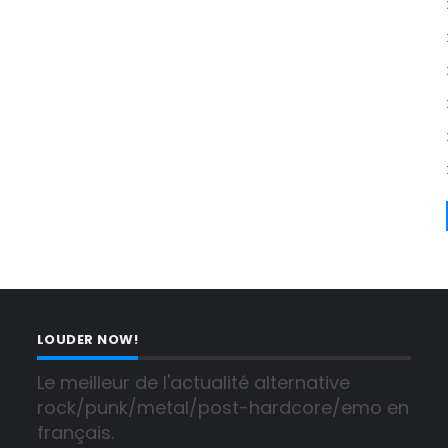
LOUDER NOW!
Le meilleur de l'actualité alternative 
rock/punk/metal/post-hardcore/emo en 
français.