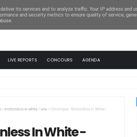
eliver its services and to analyze traffic. Your IP address and 
ormance and security metrics to ensure quality of service, gen
abuse.
LIVE REPORTS
CONCOURS
AGENDA
e
/
motionless in white
/
une
/
Chronique : Motionless In White -
nless In White -