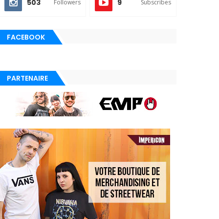
503
9
Followers
Subscribes
FACEBOOK
PARTENAIRE