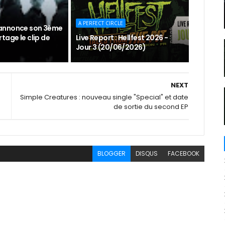
A PERFECT CIRCLE
annonce son 3ème
tage le clip de
Live Report : Hellfest 2026 -
Jour 3 (20/06/2026)
NEXT
Simple Creatures : nouveau single "Special" et date
de sortie du second EP
BLOGGER
DISQUS
FACEBOOK