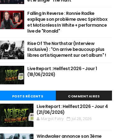
et le single "The Hunt"
Falling In Reverse : Ronnie Radke
explique son problème avec Spiritbox
et Motionless In White + performance
live de "Ronald"
Rise Of The Northstar (Interview
Exclusive) : "On arrive beaucoup plus
libres artistiquement sur cet album" !
Live Report : Hellfest 2026 - Jour 1
(18/06/2026)
POSTS RÉCENTS
COMMENTAIRES
Live Report : Hellfest 2026 - Jour 4
(21/06/2026)
Margot Patry
Jul 28, 2026
Windwaker annonce son 3ème