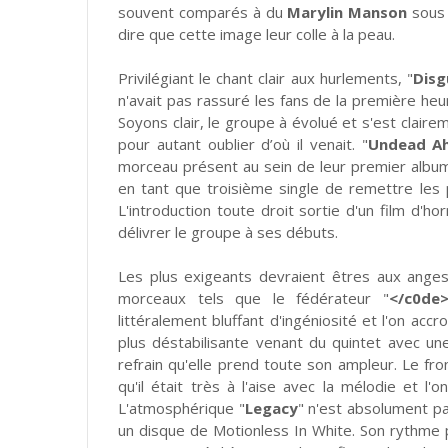
souvent comparés à du
Marylin Manson
sous s
dire que cette image leur colle à la peau.
Privilégiant le chant clair aux hurlements, "
Disg
n'avait pas rassuré les fans de la première heure
Soyons clair, le groupe à évolué et s'est clair
pour autant oublier d’où il venait. "
Undead Ah
morceau présent au sein de leur premier album
en tant que troisième single de remettre les p
L'introduction toute droit sortie d'un film d'h
délivrer le groupe à ses débuts.
Les plus exigeants devraient êtres aux ange
morceaux tels que le fédérateur "
</c0de
littéralement bluffant d'ingéniosité et l'on accr
plus déstabilisante venant du quintet avec un
refrain qu'elle prend toute son ampleur. Le f
qu'il était très à l'aise avec la mélodie et l'o
L'atmosphérique "
Legacy
" n'est absolument pa
un disque de
Motionless In White. Son rythme 