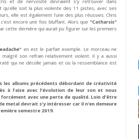
cris et de nervosité devraient s'y retrouver dans
it qu'elle soit la plus violente des 11 pistes, avec ses
s, elle est également l'une des plus réussies. Chris
c'est encore une fois bluffant. Alors que
"Catharsis"
par cette dernière qui aurait pu figurer sur les premiers
eadache"
en est le parfait exemple. Le morceau ne
malgré son refrain relativement violent. Il y a aussi
 raté qui ne décolle jamais et où la ressemblance est
s les albums précédents débordant de créativité
s à l'aise avec l'évolution de leur son et nous
s forcément avec une perte de qualité. Loin d'être
de metal devrait s'y intéresser car il n'en demeure
première semestre 2019.