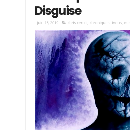
Disguise
juin 16, 2019
chris cerulli
,
chroniques
,
indus
,
me