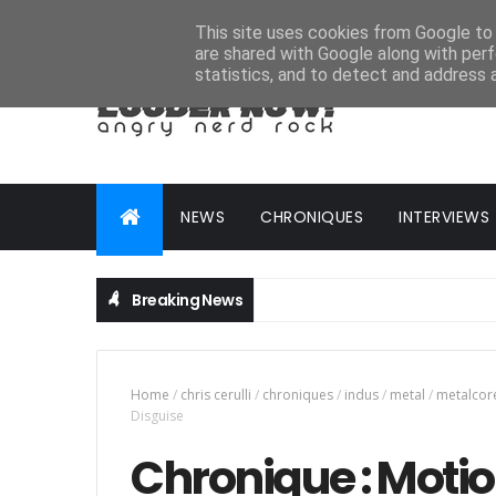
HOME
ABOUT
CONTACT
ADVERTISE
This site uses cookies from Google to d
are shared with Google along with perf
statistics, and to detect and address 
NEWS
CHRONIQUES
INTERVIEWS
Breaking News
Home
/
chris cerulli
/
chroniques
/
indus
/
metal
/
metalcor
Disguise
Chronique : Motio