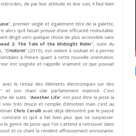
téroïdes, de par leur attitude et leur son, il faut bien
uise
", premier single et également titre de la galette,
 alors qu'il faisait preuve d'une efficacité redoutable.
ement dirigé vers quelque chose de plus accessible sans
ead 2: The Tale of the Midnight Rider
", suite du
, "
Creatures
" (2010), est violent à souhait et a permis
endules à l'heure quant à cette nouvelle orientation.
orreur est soignée et rappelle vraiment ce que pouvait
s avec le retour des éléments électroniques sur des
>
" et son chant clair parfaitement maitrisé. C'est
oche de suite. "
Another Life
" est peut être la piste la
e voix très douce et remplie d'émotion mais c'est au
rontman
Chris Cerulli
avait déjà démontré par le passé
n constate ici qu'il a fait bien plus que se surpasser.
s le genre de piste que l'on s'attend à retrouver dans
posé et ce chant la rendent affreusement envoutante.