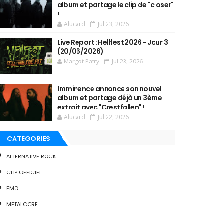
album et partage le clip de "closer"
!
Alucard
Jul 23, 2026
Live Report : Hellfest 2026 - Jour 3
(20/06/2026)
Margot Patry
Jul 23, 2026
Imminence annonce son nouvel
album et partage déjà un 3ème
extrait avec "Crestfallen" !
Alucard
Jul 22, 2026
CATEGORIES
ALTERNATIVE ROCK
CLIP OFFICIEL
EMO
METALCORE