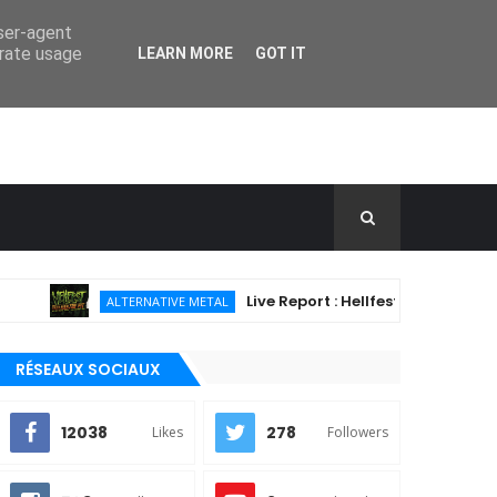
user-agent
erate usage
LEARN MORE
GOT IT
Live Report : Hellfest 2026 - Jour 4 (21/
ALTERNATIVE METAL
RÉSEAUX SOCIAUX
12038
278
Likes
Followers