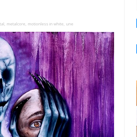
tal
,
metalcore
,
motionless in white
,
une