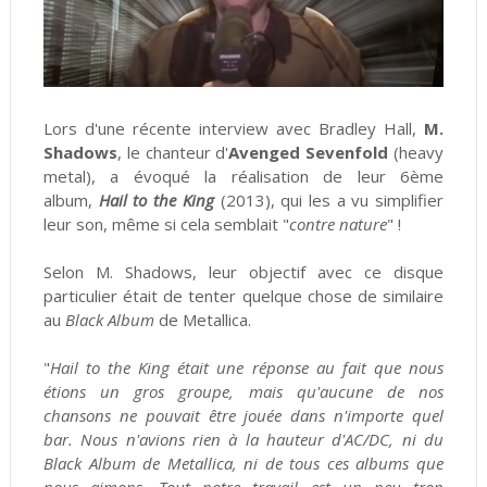
Lors d'une récente interview avec Bradley Hall,
M.
Shadows
, le chanteur d'
Avenged Sevenfold
(heavy
metal), a évoqué la réalisation de leur 6ème
album,
Hail to the King
(2013), qui les a vu simplifier
leur son, même si cela semblait "
contre nature
" !
Selon M. Shadows, leur objectif avec ce disque
particulier était de tenter quelque chose de similaire
au
Black Album
de Metallica.
"
Hail to the King était une réponse au fait que nous
étions un gros groupe, mais qu'aucune de nos
chansons ne pouvait être jouée dans n'importe quel
bar. Nous n'avions rien à la hauteur d'AC/DC, ni du
Black Album de Metallica, ni de tous ces albums que
nous aimons. Tout notre travail est un peu trop