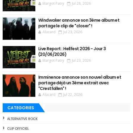
Margot Patry
Jul 28, 2026
Windwaker annonce son 3ème album et
partage le clip de "closer" !
Alucard
Jul 23, 2026
Live Report : Hellfest 2026 - Jour 3
(20/06/2026)
Margot Patry
Jul 23, 2026
Imminence annonce son nouvel album et
partage déjà un 3ème extrait avec
"Crestfallen" !
Alucard
Jul 22, 2026
CATEGORIES
ALTERNATIVE ROCK
CLIP OFFICIEL