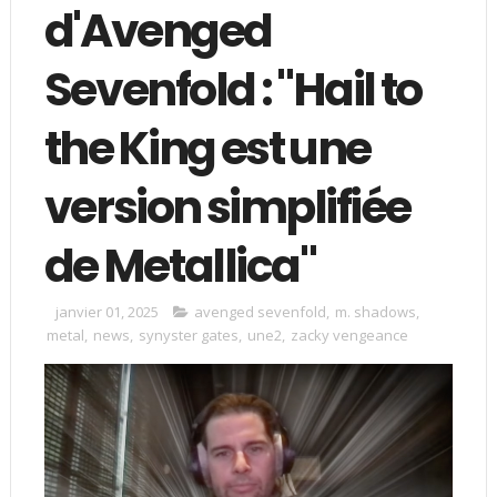
d'Avenged
Sevenfold : "Hail to
the King est une
version simplifiée
de Metallica"
janvier 01, 2025
avenged sevenfold
,
m. shadows
,
metal
,
news
,
synyster gates
,
une2
,
zacky vengeance