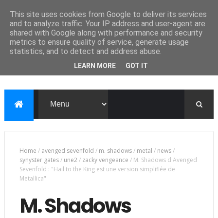
This site uses cookies from Google to deliver its services
and to analyze traffic. Your IP address and user-agent are
shared with Google along with performance and security
metrics to ensure quality of service, generate usage
statistics, and to detect and address abuse.
LEARN MORE
GOT IT
Home
/
avenged sevenfold
/
m. shadows
/
metal
/
news
/
synyster gates
/
une2
/
zacky vengeance
/
M. Shadows d'Avenged
Sevenfold : "Hail to the King est une version simplifiée de
Metallica"
M. Shadows