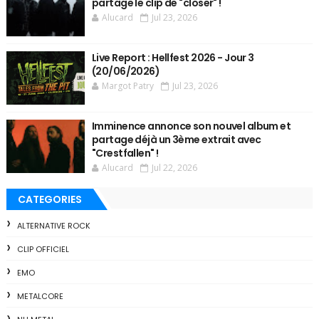
partage le clip de "closer" !
Alucard
Jul 23, 2026
Live Report : Hellfest 2026 - Jour 3
(20/06/2026)
Margot Patry
Jul 23, 2026
Imminence annonce son nouvel album et
partage déjà un 3ème extrait avec
"Crestfallen" !
Alucard
Jul 22, 2026
CATEGORIES
ALTERNATIVE ROCK
CLIP OFFICIEL
EMO
METALCORE