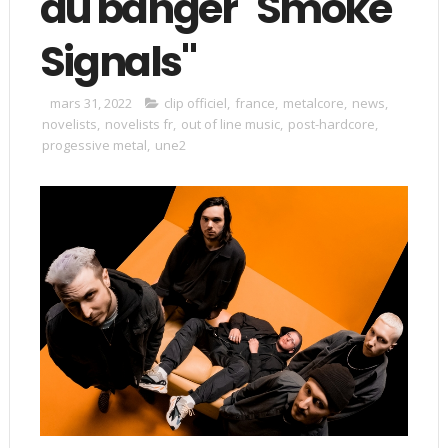
du banger "Smoke
Signals"
mars 31, 2022
clip officiel
,
france
,
metalcore
,
news
,
novelists
,
novelists fr
,
out of line music
,
post-hardcore
,
progessive metal
,
une2