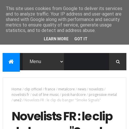
This site uses cookies from Google to deliver its services
and to analyze traffic. Your IP address and user-agent are
shared with Google along with performance and security
metrics to ensure quality of service, generate usage
statistics, and to detect and address abuse.
LEARN MORE
GOT IT
Home
/
clip officiel
/
france
/
metalcore
/
news
/
novelists
/
novelists fr
/
out of line music
/
post-hardcore
/
progessive metal
/
une2
/
Novelists FR : le clip du banger "Smoke Signals"
Novelists FR : le clip