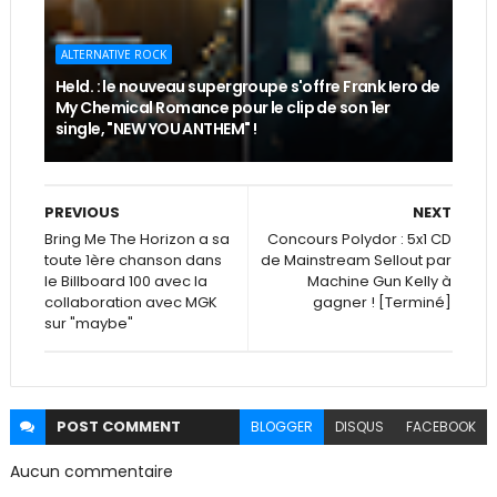
ALTERNATIVE ROCK
Held. : le nouveau supergroupe s'offre Frank Iero de
My Chemical Romance pour le clip de son 1er
single, "NEW YOU ANTHEM" !
PREVIOUS
NEXT
Bring Me The Horizon a sa
Concours Polydor : 5x1 CD
toute 1ère chanson dans
de Mainstream Sellout par
le Billboard 100 avec la
Machine Gun Kelly à
collaboration avec MGK
gagner ! [Terminé]
sur "maybe"
POST
COMMENT
BLOGGER
DISQUS
FACEBOOK
Aucun commentaire