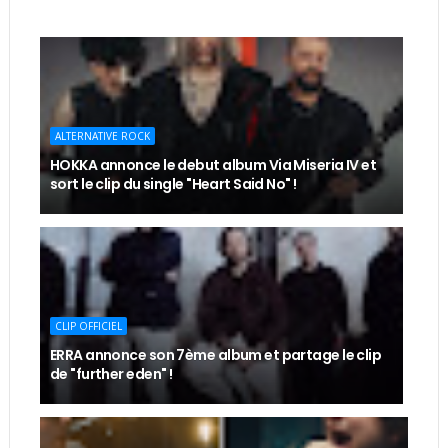
ALTERNATIVE ROCK
HOKKA annonce le debut album Via Miseria IV et
sort le clip du single "Heart Said No" !
CLIP OFFICIEL
ERRA annonce son 7ème album et partage le clip
de "further eden" !