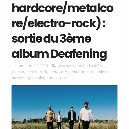
hardcore/metalco
re/electro-rock) :
sortie du 3ème
album Deafening
septembre 13, 2021
alternative rock
,
clip officiel
,
electro
,
electro-rock
,
metalcore
,
post-hardcore
,
solence
,
streaming complet
,
suede
,
une