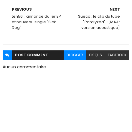
PREVIOUS
NEXT
ten56. : annonce du 1er EP
Sueco : le clip du tube
et nouveau single "Sick
"Paralyzed" ! [MAJ :
Dog"
version acoustique]
POST
COMMENT
BLOGGER
DISQUS
FACEBOOK
Aucun commentaire