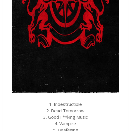
1. Indestructible
2. Dead Tomorrow
3. Good F**king Music
4. Vampire
5. Deafening