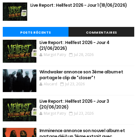
Live Report : Hellfest 2026 - Jour 1 (18/06/2026)
POSTS RÉCENTS
COMMENTAIRES
Live Report : Hellfest 2026 - Jour 4
(21/06/2026)
Margot Patry
Jul 28, 2026
Windwaker annonce son 3ème album et
partage le clip de "closer" !
Alucard
Jul 23, 2026
Live Report : Hellfest 2026 - Jour 3
(20/06/2026)
Margot Patry
Jul 23, 2026
Imminence annonce son nouvel album et
partage déjà un 3ème extrait avec