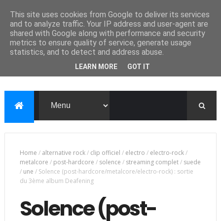
This site uses cookies from Google to deliver its services
and to analyze traffic. Your IP address and user-agent are
shared with Google along with performance and security
metrics to ensure quality of service, generate usage
statistics, and to detect and address abuse.
LEARN MORE
GOT IT
Home
/
alternative rock
/
clip officiel
/
electro
/
electro-rock
/
metalcore
/
post-hardcore
/
solence
/
streaming complet
/
suede
/
une
/
Solence (post-hardcore/metalcore/electro-rock) : sortie
du 3ème album Deafening
Solence (post-