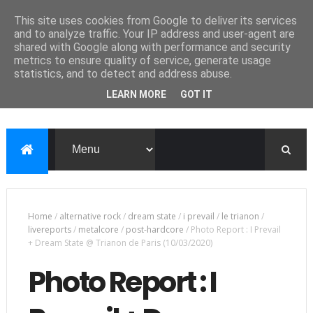
This site uses cookies from Google to deliver its services
and to analyze traffic. Your IP address and user-agent are
shared with Google along with performance and security
metrics to ensure quality of service, generate usage
statistics, and to detect and address abuse.
LEARN MORE
GOT IT
Home
/
alternative rock
/
dream state
/
i prevail
/
le trianon
/
livereports
/
metalcore
/
post-hardcore
/
Photo Report : I Prevail
+ Dream State @ Trianon de Paris (10/03/2020)
Photo Report : I