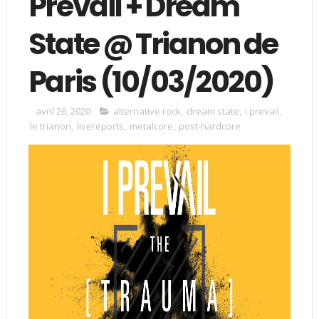
Prevail + Dream
State @ Trianon de
Paris (10/03/2020)
avril 26, 2020
alternative rock
,
dream state
,
i prevail
,
le trianon
,
livereports
,
metalcore
,
post-hardcore