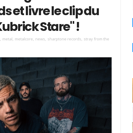
et livre le clip du
ubrick Stare" !
,
metal
,
metalcore
,
news
,
sharptone records
,
stray from the