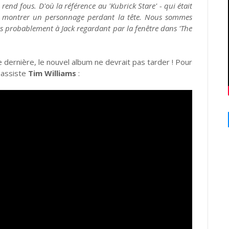
nd fous. D'où la référence au 'Kubrick Stare' - qui était
ur montrer un personnage perdant la tête. Nous sommes
 probablement à Jack regardant par la fenêtre dans 'The
 dernière, le nouvel album ne devrait pas tarder ! Pour
 bassiste
Tim Williams
: