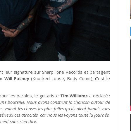
t leur signature sur SharpTone Records et partagent
c
par
Will Putney
(Knocked Loose, Body Count),
'est le
pour les paroles, le guitariste
Tim Williams
a déclaré :
une bouteille. Nous avons construit la chanson autour de
s voient les choses les plus folles qu'ils aient jamais vues
u sérieux ces atrocités, car nous les voyons toute la journée.
ment sans rien dire
.