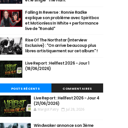
et le single "The Hunt"
Falling In Reverse : Ronnie Radke
explique son problème avec Spiritbox
et Motionless In White + performance
live de "Ronald"
Rise Of The Northstar (Interview
Exclusive) : "On arrive beaucoup plus
libres artistiquement sur cet album" !
Live Report : Hellfest 2026 - Jour 1
(18/06/2026)
POSTS RÉCENTS
COMMENTAIRES
Live Report : Hellfest 2026 - Jour 4
(21/06/2026)
Margot Patry
Jul 28, 2026
Windwaker annonce son 3ème