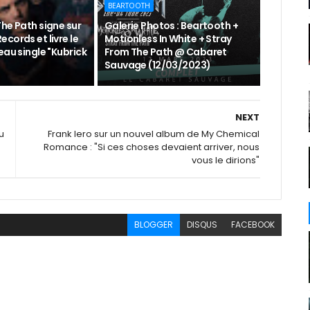
BEARTOOTH
he Path signe sur
Galerie Photos : Beartooth +
cords et livre le
Motionless In White + Stray
eau single "Kubrick
From The Path @ Cabaret
Sauvage (12/03/2023)
NEXT
u
Frank Iero sur un nouvel album de My Chemical
Romance : "Si ces choses devaient arriver, nous
vous le dirions"
BLOGGER
DISQUS
FACEBOOK