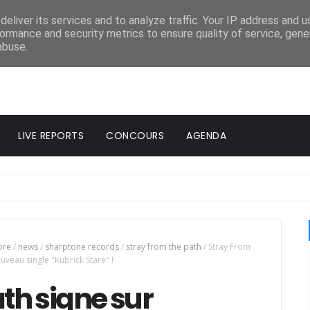
eliver its services and to analyze traffic. Your IP address and 
ormance and security metrics to ensure quality of service, gen
abuse.
LIVE REPORTS
CONCOURS
AGENDA
ore
/
news
/
sharptone records
/
stray from the path
/
Stray From
uveau single "Kubrick Stare" !
th signe sur