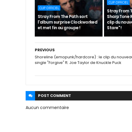
CLIP OFFICIEL
CLIP OFFICIEL
Stray From T
Stray From The Path sort
SharpTone Re
l'album surprise Clockworked
clip du nouv
et met fin au groupe !
Stare" !
PREVIOUS
Shoreline (emopunk/hardcore) : le clip du nouvea
single "Forgive" ft. Joe Taylor de Knuckle Puck
POST
COMMENT
Aucun commentaire