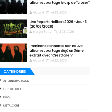
album et partage le clip de "closer"
!
Alucard
Jul 23, 2026
Live Report : Hellfest 2026 - Jour 3
(20/06/2026)
Margot Patry
Jul 23, 2026
Imminence annonce son nouvel
album et partage déjà un 3ème
extrait avec "Crestfallen" !
Alucard
Jul 22, 2026
CATEGORIES
ALTERNATIVE ROCK
CLIP OFFICIEL
EMO
METALCORE