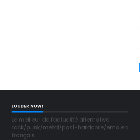
LOUDER NOW!
Le meilleur de l'actualité alternative 
rock/punk/metal/post-hardcore/emo en 
français.