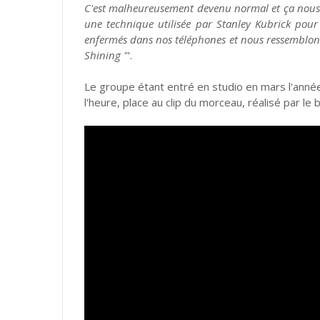
C'est malheureusement devenu normal et ça nous re
une technique utilisée par Stanley Kubrick po
enfermés dans nos téléphones et nous ressemblons
Shining '
".
Le groupe étant entré en studio en mars l'année
l'heure, place au clip du morceau, réalisé par le