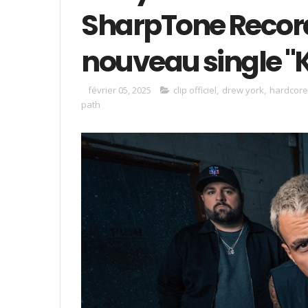
SharpTone Records 
nouveau single "K
février 05, 2025
clip officiel
,
drew york
,
hardcore
path