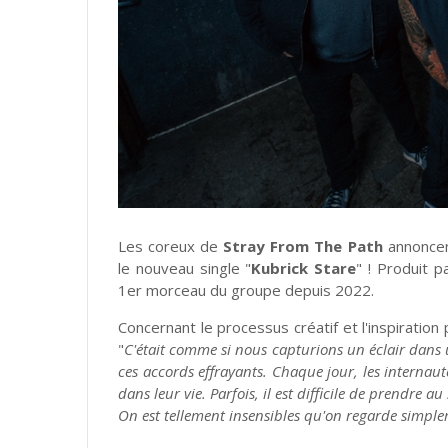
Les coreux de
Stray From The Path
annoncen
le nouveau single "
Kubrick Stare
" ! Produit 
1er morceau du groupe depuis 2022.
Concernant le processus créatif et l'inspiration 
"
C'était comme si nous capturions un éclair dans 
ces accords effrayants. Chaque jour, les internaute
dans leur vie. Parfois, il est difficile de prendre a
On est tellement insensibles qu'on regarde simple