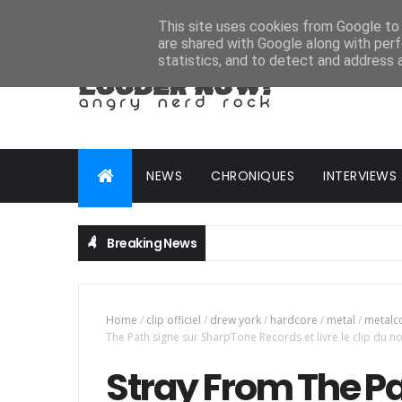
HOME
ABOUT
CONTACT
ADVERTISE
This site uses cookies from Google to d
are shared with Google along with perf
statistics, and to detect and address 
NEWS
CHRONIQUES
INTERVIEWS
Breaking News
Home
/
clip officiel
/
drew york
/
hardcore
/
metal
/
metalc
The Path signe sur SharpTone Records et livre le clip du no
Stray From The Pa