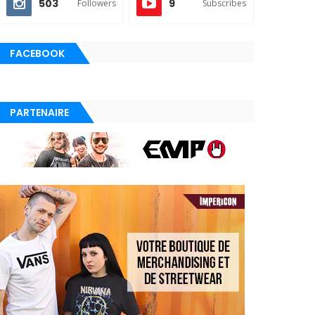
503
9
Followers
Subscribes
FACEBOOK
PARTENAIRE