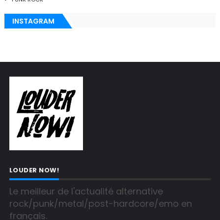
INSTAGRAM
LOUDER NOW!
Le meilleur de l'actualité alternative 
rock/punk/metal/post-hardcore/emo en 
français.