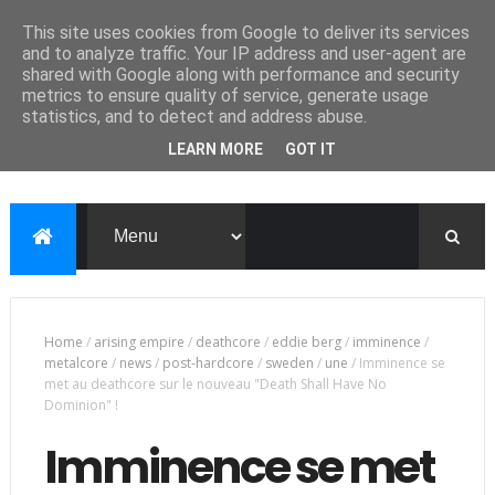
This site uses cookies from Google to deliver its services
and to analyze traffic. Your IP address and user-agent are
shared with Google along with performance and security
metrics to ensure quality of service, generate usage
statistics, and to detect and address abuse.
LEARN MORE
GOT IT
Home
/
arising empire
/
deathcore
/
eddie berg
/
imminence
/
metalcore
/
news
/
post-hardcore
/
sweden
/
une
/
Imminence se
met au deathcore sur le nouveau "Death Shall Have No
Dominion" !
Imminence se met