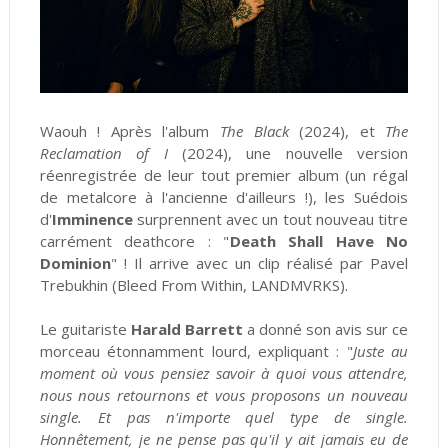
Waouh ! Après l'album
The Black
(2024), et
The
Reclamation of I
(2024), une nouvelle version
réenregistrée de leur tout premier album (un régal
de metalcore à l'ancienne d'ailleurs !), les Suédois
d'
Imminence
surprennent avec un tout nouveau titre
carrément deathcore : "
Death Shall Have No
Dominion
" ! Il arrive avec un clip réalisé par Pavel
Trebukhin (Bleed From Within, LANDMVRKS).
Le guitariste
Harald Barrett
a donné son avis sur ce
morceau étonnamment lourd, expliquant : "
Juste au
moment où vous pensiez savoir à quoi vous attendre,
nous nous retournons et vous proposons un nouveau
single. Et pas n'importe quel type de single.
Honnêtement, je ne pense pas qu'il y ait jamais eu de