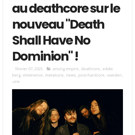
au deathcore sur le
nouveau "Death
Shall Have No
Dominion" !
février 07, 2025
arising empire
,
deathcore
,
eddie
berg
,
imminence
,
metalcore
,
news
,
post-hardcore
,
sweden
,
une