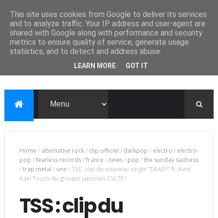
This site uses cookies from Google to deliver its services
and to analyze traffic. Your IP address and user-agent are
shared with Google along with performance and security
metrics to ensure quality of service, generate usage
statistics, and to detect and address abuse.
LEARN MORE
GOT IT
Home
/
alternative rock
/
clip officiel
/
darkpop
/
electro
/
electro-
pop
/
fearless records
/
france
/
news
/
pop
/
the sunday sadness
/
trap metal
/
une
/
TSS : clip du nouveau single "DEAD!" ft. Aviel
Kaei Tozzo du groupe japonais CVLTE !
TSS : clip du