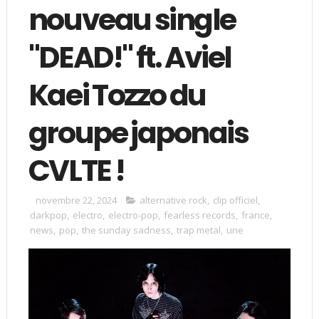
nouveau single
"DEAD!" ft. Aviel
Kaei Tozzo du
groupe japonais
CVLTE !
novembre 22, 2024
alternative rock
,
clip officiel
,
darkpop
,
electro
,
electro-pop
,
fearless records
,
france
,
news
,
pop
,
the sunday sadness
,
trap metal
,
une