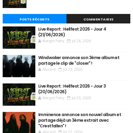
POSTS RÉCENTS
COMMENTAIRES
Live Report : Hellfest 2026 - Jour 4
(21/06/2026)
Margot Patry
Jul 28, 2026
Windwaker annonce son 3ème album et
partage le clip de "closer" !
Alucard
Jul 23, 2026
Live Report : Hellfest 2026 - Jour 3
(20/06/2026)
Margot Patry
Jul 23, 2026
Imminence annonce son nouvel album et
partage déjà un 3ème extrait avec
"Crestfallen" !
Alucard
Jul 22, 2026